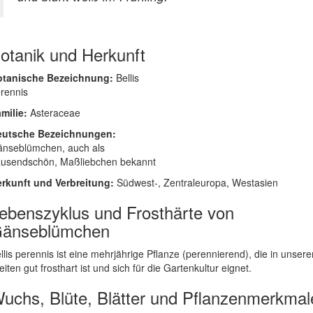
otanik und Herkunft
otanische Bezeichnung:
Bellis
rennis
milie:
Asteraceae
eutsche Bezeichnungen:
nseblümchen, auch als
usendschön, Maßliebchen bekannt
rkunft und Verbreitung:
Südwest-, Zentraleuropa, Westasien
ebenszyklus und Frosthärte von
änseblümchen
llis perennis ist eine mehrjährige Pflanze (perennierend), die in unsere
eiten gut frosthart ist und sich für die Gartenkultur eignet.
uchs, Blüte, Blätter und Pflanzenmerkmal