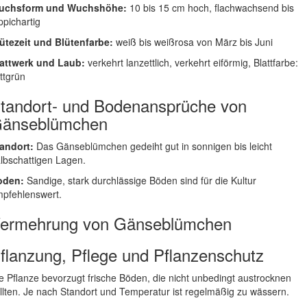
uchsform und Wuchshöhe:
10 bis 15 cm hoch, flachwachsend bis
ppichartig
ütezeit und Blütenfarbe:
weiß bis weißrosa von März bis Juni
attwerk und Laub:
verkehrt lanzettlich, verkehrt eiförmig, Blattfarbe:
ttgrün
tandort- und Bodenansprüche von
änseblümchen
andort:
Das Gänseblümchen gedeiht gut in sonnigen bis leicht
lbschattigen Lagen.
oden:
Sandige, stark durchlässige Böden sind für die Kultur
pfehlenswert.
ermehrung von Gänseblümchen
flanzung, Pflege und Pflanzenschutz
e Pflanze bevorzugt frische Böden, die nicht unbedingt austrocknen
llten. Je nach Standort und Temperatur ist regelmäßig zu wässern.