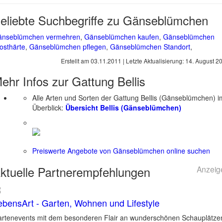
eliebte Suchbegriffe zu Gänseblümchen
änseblümchen vermehren
,
Gänseblümchen kaufen
,
Gänseblümchen
osthärte
,
Gänseblümchen pflegen
,
Gänseblümchen Standort
,
Erstellt am
03.11.2011
| Letzte Aktualisierung:
14. August 2
ehr Infos zur Gattung
Bellis
Alle Arten und Sorten der Gattung Bellis (Gänseblümchen) i
Überblick:
Übersicht Bellis (Gänseblümchen)
Preiswerte Angebote von Gänseblümchen online suchen
ktuelle
Partnerempfehlungen
Anzeig
ebensArt - Garten, Wohnen und Lifestyle
rtenevents mit dem besonderen Flair an wunderschönen Schauplätze