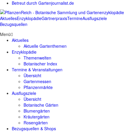
Betreut durch Gartenjournalist.de
Aktuelles
Enzyklopädie
Gärtnerpraxis
Termine
Ausflugsziele
Bezugsquellen
Menü
Aktuelles
Aktuelle Gartenthemen
Enzyklopädie
Themenwelten
Botanischer Index
Termine & Veranstaltungen
Übersicht
Gartenmessen
Pflanzenmärkte
Ausflugsziele
Übersicht
Botanische Gärten
Blumengärten
Kräutergärten
Rosengärten
Bezugsquellen & Shops