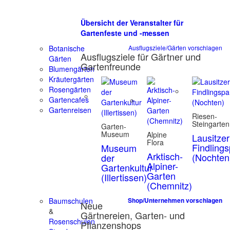
Übersicht der Veranstalter für
Gartenfeste und -messen
Botanische
Ausflugsziele/Gärten vorschlagen
Ausflugsziele für Gärtner und
Gärten
Gartenfreunde
Blumengärten
Kräutergärten
Rosengärten
Gartencafes
Gartenreisen
Riesen-
Steingarten
Garten-
Museum
Alpine
Lausitzer
Flora
Findling
Museum
Arktisch-
(Nochten
der
Alpiner-
Gartenkultur
Garten
(Illertissen)
(Chemnitz)
Baumschulen
Shop/Unternehmen vorschlagen
Neue
&
Gärtnereien, Garten- und
Rosenschulen
Pflanzenshops