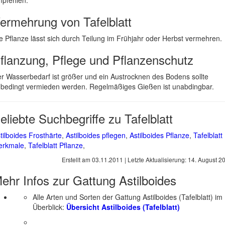
pfehlen.
ermehrung von Tafelblatt
e Pflanze lässt sich durch Teilung im Frühjahr oder Herbst vermehren.
flanzung, Pflege und Pflanzenschutz
r Wasserbedarf ist größer und ein Austrocknen des Bodens sollte
bedingt vermieden werden. Regelmäßiges Gießen ist unabdingbar.
eliebte Suchbegriffe zu Tafelblatt
tilboides Frosthärte
,
Astilboides pflegen
,
Astilboides Pflanze
,
Tafelblatt
erkmale
,
Tafelblatt Pflanze
,
Erstellt am
03.11.2011
| Letzte Aktualisierung:
14. August 2
ehr Infos zur Gattung
Astilboides
Alle Arten und Sorten der Gattung Astilboides (Tafelblatt) im
Überblick:
Übersicht Astilboides (Tafelblatt)