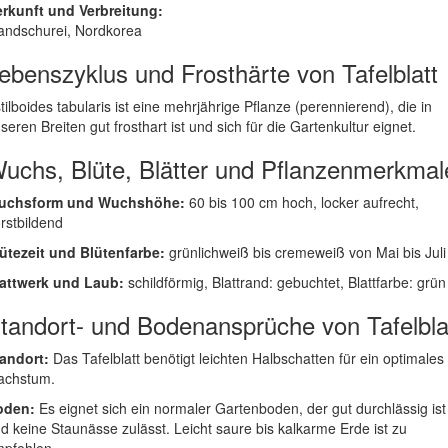
rkunft und Verbreitung:
ndschurei, Nordkorea
ebenszyklus und Frosthärte von Tafelblatt
tilboides tabularis ist eine mehrjährige Pflanze (perennierend), die in
seren Breiten gut frosthart ist und sich für die Gartenkultur eignet.
uchs, Blüte, Blätter und Pflanzenmerkmal
uchsform und Wuchshöhe:
60 bis 100 cm hoch, locker aufrecht,
rstbildend
ütezeit und Blütenfarbe:
grünlichweiß bis cremeweiß von Mai bis Juli
attwerk und Laub:
schildförmig, Blattrand: gebuchtet, Blattfarbe: grün
tandort- und Bodenansprüche von Tafelbla
andort:
Das Tafelblatt benötigt leichten Halbschatten für ein optimales
achstum.
oden:
Es eignet sich ein normaler Gartenboden, der gut durchlässig ist
d keine Staunässe zulässt. Leicht saure bis kalkarme Erde ist zu