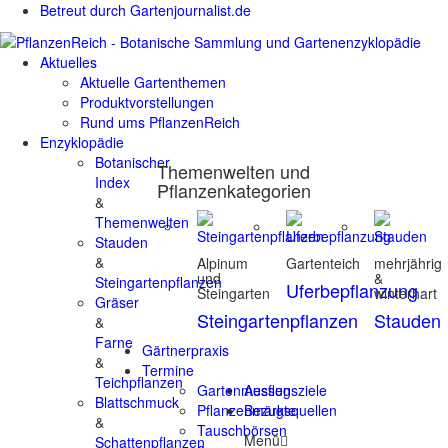
Betreut durch Gartenjournalist.de
Aktuelles
Aktuelle Gartenthemen
Produktvorstellungen
Rund ums PflanzenReich
Enzyklopädie
Botanischer
Themenwelten und
Index
Pflanzenkategorien
&
Themenwelten
Stauden
&
Alpinum
Gartenteich
mehrjährig
und
&
Steingartenpflanzen
Uferbepflanzung
Steingarten
winterhart
Gräser
Steingartenpflanzen
Stauden
&
Farne
Gärtnerpraxis
&
Termine
Teichpflanzen
Gartenmessen
Ausflugsziele
Blattschmuck
Pflanzenmärkte
Bezugsquellen
&
Tauschbörsen
Menü
Schattenpflanzen