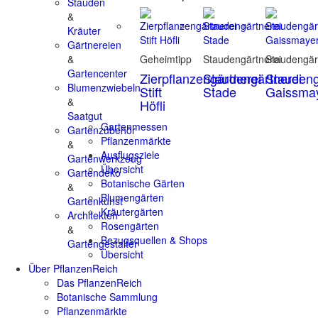
Stauden
&
Kräuter
Gärtnereien
&
Geheimtipp
Staudengärtnerei
Staudengär
Gartencenter
Zierpflanzengärtnerei
Staudengärtnerei
Staudeng
Blumenzwiebeln
Stift
Stade
Gaissma
&
Höfli
Saatgut
Gartenmessen
Gartenzubehör
Pflanzenmärkte
&
Ausflugsziele
Gartenwerkzeug
Übersicht
Gartendeko
Botanische Gärten
&
Blumengärten
Gartenkunst
Kräutergärten
Architekten
Rosengärten
&
Bezugsquellen & Shops
Gartengestalter
Übersicht
Über PflanzenReich
Das PflanzenReich
Botanische Sammlung
Pflanzenmärkte