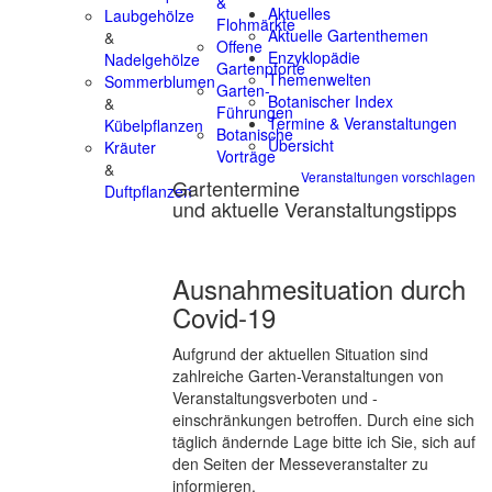
&
Aktuelles
Laubgehölze
Flohmärkte
Aktuelle Gartenthemen
&
Offene
Enzyklopädie
Nadelgehölze
Gartenpforte
Themenwelten
Sommerblumen
Garten-
Botanischer Index
&
Führungen
Termine & Veranstaltungen
Kübelpflanzen
Botanische
Übersicht
Kräuter
Vorträge
&
Veranstaltungen vorschlagen
Gartentermine
Duftpflanzen
und aktuelle Veranstaltungstipps
Ausnahmesituation durch
Covid-19
Aufgrund der aktuellen Situation sind
zahlreiche Garten-Veranstaltungen von
Veranstaltungsverboten und -
einschränkungen betroffen. Durch eine sich
täglich ändernde Lage bitte ich Sie, sich auf
den Seiten der Messeveranstalter zu
informieren.