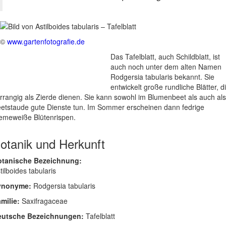
©
www.gartenfotografie.de
Das Tafelblatt, auch Schildblatt, ist
auch noch unter dem alten Namen
Rodgersia tabularis bekannt. Sie
entwickelt große rundliche Blätter, d
rrangig als Zierde dienen. Sie kann sowohl im Blumenbeet als auch als
etstaude gute Dienste tun. Im Sommer erscheinen dann fedrige
emeweiße Blütenrispen.
otanik und Herkunft
otanische Bezeichnung:
tilboides tabularis
ynonyme:
Rodgersia tabularis
milie:
Saxifragaceae
eutsche Bezeichnungen:
Tafelblatt