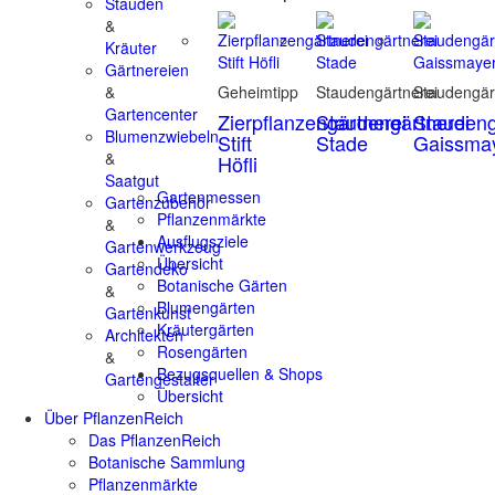
Stauden
&
Kräuter
Gärtnereien
&
Geheimtipp
Staudengärtnerei
Staudengär
Gartencenter
Zierpflanzengärtnerei
Staudengärtnerei
Staudeng
Blumenzwiebeln
Stift
Stade
Gaissma
&
Höfli
Saatgut
Gartenmessen
Gartenzubehör
Pflanzenmärkte
&
Ausflugsziele
Gartenwerkzeug
Übersicht
Gartendeko
Botanische Gärten
&
Blumengärten
Gartenkunst
Kräutergärten
Architekten
Rosengärten
&
Bezugsquellen & Shops
Gartengestalter
Übersicht
Über PflanzenReich
Das PflanzenReich
Botanische Sammlung
Pflanzenmärkte