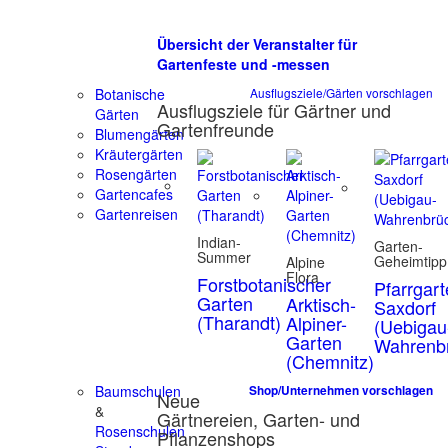
Übersicht der Veranstalter für
Gartenfeste und -messen
Botanische
Ausflugsziele/Gärten vorschlagen
Ausflugsziele für Gärtner und
Gärten
Gartenfreunde
Blumengärten
Kräutergärten
Rosengärten
Gartencafes
Gartenreisen
Indian-
Garten-
Summer
Geheimtipp
Alpine
Flora
Forstbotanischer
Pfarrgar
Garten
Arktisch-
Saxdorf
(Tharandt)
Alpiner-
(Uebigau
Garten
Wahrenb
(Chemnitz)
Baumschulen
Shop/Unternehmen vorschlagen
Neue
&
Gärtnereien, Garten- und
Rosenschulen
Pflanzenshops