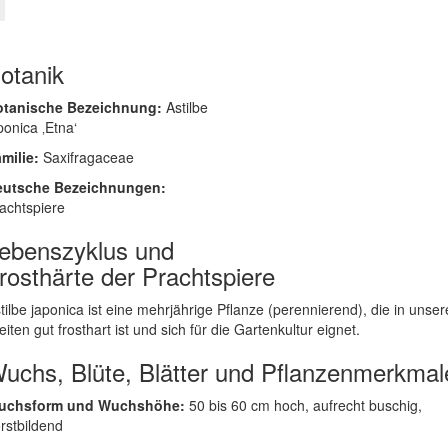
otanik
otanische Bezeichnung:
Astilbe
ponica ‚Etna‘
milie:
Saxifragaceae
eutsche Bezeichnungen:
achtspiere
ebenszyklus und
rosthärte der Prachtspiere
tilbe japonica ist eine mehrjährige Pflanze (perennierend), die in unse
eiten gut frosthart ist und sich für die Gartenkultur eignet.
uchs, Blüte, Blätter und Pflanzenmerkmal
uchsform und Wuchshöhe:
50 bis 60 cm hoch, aufrecht buschig,
rstbildend