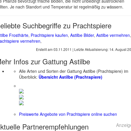
e Pflanze bevorzugt frische Böden, die nicht unbedingt austrocknen
llten. Je nach Standort und Temperatur ist regelmäßig zu wässern.
eliebte Suchbegriffe zu Prachtspiere
tilbe Frosthärte
,
Prachtspiere kaufen
,
Astilbe Bilder
,
Astilbe vermehren
,
achtspiere vermehren
,
Erstellt am
03.11.2011
| Letzte Aktualisierung:
14. August 2
ehr Infos zur Gattung
Astilbe
Alle Arten und Sorten der Gattung Astilbe (Prachtspiere) im
Überblick:
Übersicht Astilbe (Prachtspiere)
Preiswerte Angebote von Prachtspiere online suchen
ktuelle
Partnerempfehlungen
Anzeig