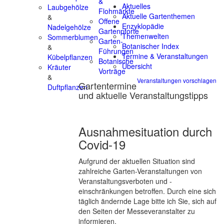
&
Aktuelles
Laubgehölze
Flohmärkte
Aktuelle Gartenthemen
&
Offene
Enzyklopädie
Nadelgehölze
Gartenpforte
Themenwelten
Sommerblumen
Garten-
Botanischer Index
&
Führungen
Termine & Veranstaltungen
Kübelpflanzen
Botanische
Übersicht
Kräuter
Vorträge
&
Veranstaltungen vorschlagen
Gartentermine
Duftpflanzen
und aktuelle Veranstaltungstipps
Ausnahmesituation durch
Covid-19
Aufgrund der aktuellen Situation sind
zahlreiche Garten-Veranstaltungen von
Veranstaltungsverboten und -
einschränkungen betroffen. Durch eine sich
täglich ändernde Lage bitte ich Sie, sich auf
den Seiten der Messeveranstalter zu
informieren.