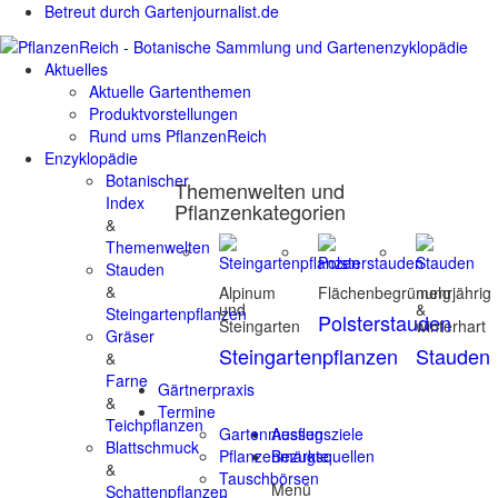
Betreut durch Gartenjournalist.de
Aktuelles
Aktuelle Gartenthemen
Produktvorstellungen
Rund ums PflanzenReich
Enzyklopädie
Botanischer
Themenwelten und
Index
Pflanzenkategorien
&
Themenwelten
Stauden
&
Alpinum
Flächenbegrünung
mehrjährig
und
&
Steingartenpflanzen
Polsterstauden
Steingarten
winterhart
Gräser
Steingartenpflanzen
Stauden
&
Farne
Gärtnerpraxis
&
Termine
Teichpflanzen
Gartenmessen
Ausflugsziele
Blattschmuck
Pflanzenmärkte
Bezugsquellen
&
Tauschbörsen
Menü
Schattenpflanzen