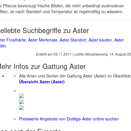
e Pflanze bevorzugt frische Böden, die nicht unbedingt austrocknen
llten. Je nach Standort und Temperatur ist regelmäßig zu wässern.
eliebte Suchbegriffe zu Aster
ter Frosthärte
,
Aster Merkmale
,
Aster Standort
,
Aster kaufen
,
Aster
lder
,
Erstellt am
03.11.2011
| Letzte Aktualisierung:
14. August 2
ehr Infos zur Gattung
Aster
Alle Arten und Sorten der Gattung Aster (Aster) im Überblick
Übersicht Aster (Aster)
Preiswerte Angebote von Doldige-Aster online suchen