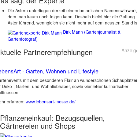
as sagt der
Experte
Die Astern unterliegen derzeit einem botanischen Namenswirrwarr,
dem man kaum noch folgen kann. Deshalb bleibt hier die Gattung
Aster führend, wenngleich sie nicht mehr auf dem neusten Stand is
Dirk Mann (Gartenjournalist &
Gartenfotograf)
ktuelle
Partnerempfehlungen
Anzeig
ebensArt - Garten, Wohnen und Lifestyle
rtenevents mit dem besonderen Flair an wunderschönen Schauplätze
r Deko-, Garten- und Wohnliebhaber, sowie Genießer kulinarischer
ffinessen.
hr erfahren:
www.lebensart-messe.de/
Pflanzeneinkauf:
Bezugsquellen,
Gärtnereien und Shops