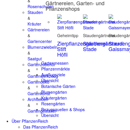
&
Gärtnereien, Garten- und
Rosenschulen
Pflanzenshops
Stauden
&
Kräuter
Gärtnereien
&
Geheimtipp
Staudengärtnerei
Staudengär
Gartencenter
Zierpflanzengärtnerei
Staudengärtnerei
Staudeng
Blumenzwiebeln
Stift
Stade
Gaissma
&
Höfli
Saatgut
Gartenmessen
Gartenzubehör
Pflanzenmärkte
&
Ausflugsziele
Gartenwerkzeug
Übersicht
Gartendeko
Botanische Gärten
&
Blumengärten
Gartenkunst
Kräutergärten
Architekten
Rosengärten
&
Bezugsquellen & Shops
Gartengestalter
Übersicht
Über PflanzenReich
Das PflanzenReich