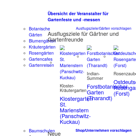
Übersicht der Veranstalter für
Gartenfeste und -messen
Botanische
Ausflugsziele/Gärten vorschlagen
Ausflugsziele für Gärtner und
Gärten
Gartenfreunde
Blumengärten
Kräutergärten
Rosengärten
Gartencafes
Gartenreisen
Indian-
Rosenzaub
Summer
Ostdeuts
Forstbotanischer
Kloster-
Rosenga
Kräutergarten
Garten
(Forst)
(Tharandt)
Klostergarten
St.
Marienstern
(Panschwitz-
Kuckau)
Baumschulen
Shop/Unternehmen vorschlagen
Neue