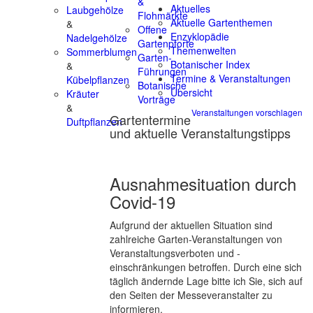
&
Aktuelles
Laubgehölze
Flohmärkte
Aktuelle Gartenthemen
&
Offene
Enzyklopädie
Nadelgehölze
Gartenpforte
Themenwelten
Sommerblumen
Garten-
Botanischer Index
&
Führungen
Termine & Veranstaltungen
Kübelpflanzen
Botanische
Übersicht
Kräuter
Vorträge
&
Veranstaltungen vorschlagen
Gartentermine
Duftpflanzen
und aktuelle Veranstaltungstipps
Ausnahmesituation durch
Covid-19
Aufgrund der aktuellen Situation sind
zahlreiche Garten-Veranstaltungen von
Veranstaltungsverboten und -
einschränkungen betroffen. Durch eine sich
täglich ändernde Lage bitte ich Sie, sich auf
den Seiten der Messeveranstalter zu
informieren.