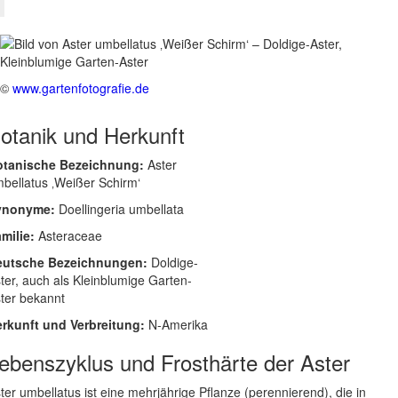
©
www.gartenfotografie.de
otanik und Herkunft
otanische Bezeichnung:
Aster
bellatus ‚Weißer Schirm‘
ynonyme:
Doellingeria umbellata
milie:
Asteraceae
eutsche Bezeichnungen:
Doldige-
ter, auch als Kleinblumige Garten-
ter bekannt
rkunft und Verbreitung:
N-Amerika
ebenszyklus und Frosthärte der Aster
ter umbellatus ist eine mehrjährige Pflanze (perennierend), die in