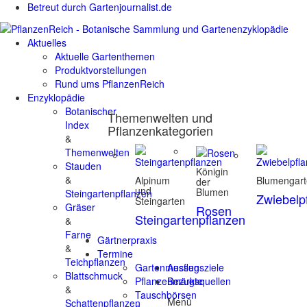
Betreut durch Gartenjournalist.de
Aktuelles
Aktuelle Gartenthemen
Produktvorstellungen
Rund ums PflanzenReich
Enzyklopädie
Botanischer
Themenwelten und
Index
Pflanzenkategorien
&
Themenwelten
Stauden
Königin
&
Alpinum
Blumengar
der
und
Blumen
Steingartenpflanzen
Zwiebelp
Steingarten
Gräser
Rosen
Steingartenpflanzen
&
Farne
Gärtnerpraxis
&
Termine
Teichpflanzen
Gartenmessen
Ausflugsziele
Blattschmuck
Pflanzenmärkte
Bezugsquellen
&
Tauschbörsen
Menü
Schattenpflanzen