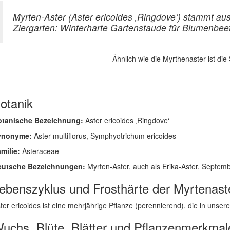
Myrten-Aster (Aster ericoides ‚Ringdove‘) stammt au
Ziergarten: Winterharte Gartenstaude für Blumenbee
Ähnlich wie die Myrthenaster ist die
otanik
otanische Bezeichnung:
Aster ericoides ‚Ringdove‘
ynonyme:
Aster multiflorus, Symphyotrichum ericoides
milie:
Asteraceae
eutsche Bezeichnungen:
Myrten-Aster, auch als Erika-Aster, Septem
ebenszyklus und Frosthärte der Myrtenast
ter ericoides ist eine mehrjährige Pflanze (perennierend), die in unseren
uchs, Blüte, Blätter und Pflanzenmerkmal