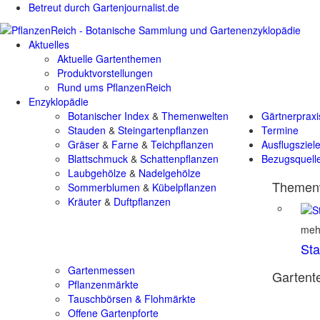
Betreut durch Gartenjournalist.de
Aktuelles
Aktuelle Gartenthemen
Produktvorstellungen
Rund ums PflanzenReich
Enzyklopädie
Botanischer Index
&
Themenwelten
Gärtnerpraxi
Stauden
&
Steingartenpflanzen
Termine
Gräser
&
Farne
&
Teichpflanzen
Ausflugsziel
Blattschmuck
&
Schattenpflanzen
Bezugsquell
Laubgehölze
&
Nadelgehölze
Themenw
Sommerblumen
&
Kübelpflanzen
Kräuter
&
Duftpflanzen
mehr
St
Gartenmessen
Gartente
Pflanzenmärkte
Tauschbörsen & Flohmärkte
Offene Gartenpforte