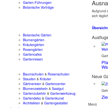
Ausna
Garten-Führungen
Botanische Vorträge
Aufgrund d
sich tägli
Übersicht
Botanische Gärten
Ausflugs
Blumengärten
Kräutergärten
Rosengärten
Gartencafes
Gar
Gartenreisen
Pfa
Wa
Baumschulen
&
Rosenschulen
Neue Gä
Stauden
&
Kräuter
Gärtnereien
&
Gartencenter
Blumenzwiebeln
&
Saatgut
Geh
Gartenzubehör
&
Gartenwerkzeug
Zie
Gartendeko
&
Gartenkunst
Architekten
&
Gartengestalter
Menü