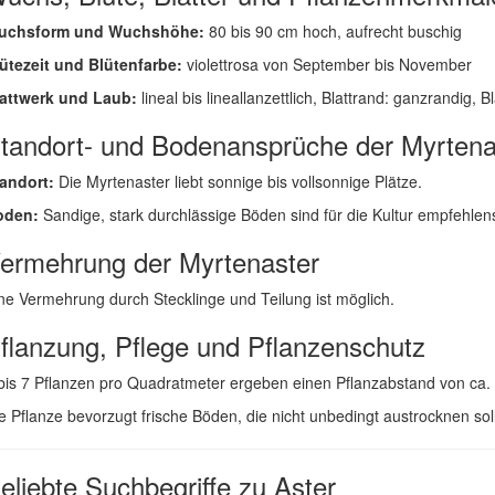
uchsform und Wuchshöhe:
80 bis 90 cm hoch, aufrecht buschig
ütezeit und Blütenfarbe:
violettrosa von September bis November
attwerk und Laub:
lineal bis lineallanzettlich, Blattrand: ganzrandig, B
tandort- und Bodenansprüche der Myrtena
andort:
Die Myrtenaster liebt sonnige bis vollsonnige Plätze.
oden:
Sandige, stark durchlässige Böden sind für die Kultur empfehlen
ermehrung der Myrtenaster
ne Vermehrung durch Stecklinge und Teilung ist möglich.
flanzung, Pflege und Pflanzenschutz
bis 7 Pflanzen pro Quadratmeter ergeben einen Pflanzabstand von ca.
e Pflanze bevorzugt frische Böden, die nicht unbedingt austrocknen so
eliebte Suchbegriffe zu Aster