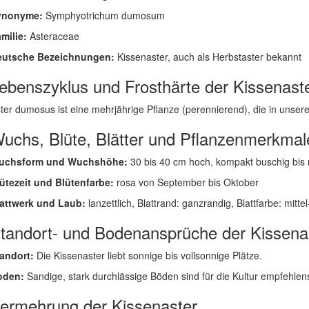
ynonyme:
Symphyotrichum dumosum
milie:
Asteraceae
eutsche Bezeichnungen:
Kissenaster, auch als Herbstaster bekannt
ebenszyklus und Frosthärte der Kissenast
ter dumosus ist eine mehrjährige Pflanze (perennierend), die in unseren 
uchs, Blüte, Blätter und Pflanzenmerkmal
uchsform und Wuchshöhe:
30 bis 40 cm hoch, kompakt buschig bis 
ütezeit und Blütenfarbe:
rosa von September bis Oktober
attwerk und Laub:
lanzettlich, Blattrand: ganzrandig, Blattfarbe: mitte
tandort- und Bodenansprüche der Kissena
andort:
Die Kissenaster liebt sonnige bis vollsonnige Plätze.
oden:
Sandige, stark durchlässige Böden sind für die Kultur empfehlen
ermehrung der Kissenaster