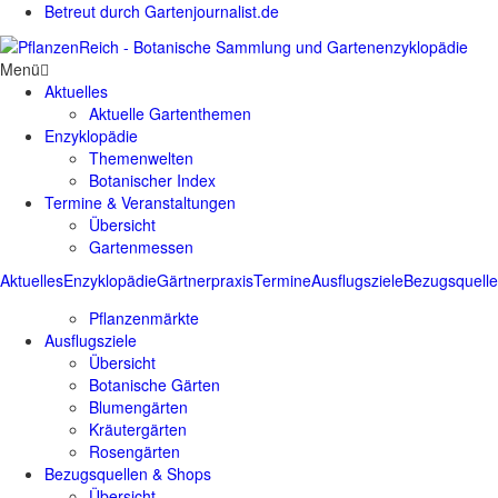
Betreut durch Gartenjournalist.de
Menü
Aktuelles
Aktuelle Gartenthemen
Enzyklopädie
Themenwelten
Botanischer Index
Termine & Veranstaltungen
Übersicht
Gartenmessen
Aktuelles
Enzyklopädie
Gärtnerpraxis
Termine
Ausflugsziele
Bezugsquell
Pflanzenmärkte
Ausflugsziele
Übersicht
Botanische Gärten
Blumengärten
Kräutergärten
Rosengärten
Bezugsquellen & Shops
Übersicht