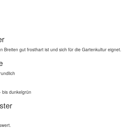
er
Breiten gut frosthart ist und sich für die Gartenkultur eignet.
e
rundlich
l- bis dunkelgrün
ster
swert.