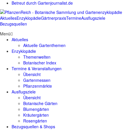
Betreut durch Gartenjournalist.de
Aktuelles
Enzyklopädie
Gärtnerpraxis
Termine
Ausflugsziele
Bezugsquellen
Menü
Aktuelles
Aktuelle Gartenthemen
Enzyklopädie
Themenwelten
Botanischer Index
Termine & Veranstaltungen
Übersicht
Gartenmessen
Pflanzenmärkte
Ausflugsziele
Übersicht
Botanische Gärten
Blumengärten
Kräutergärten
Rosengärten
Bezugsquellen & Shops