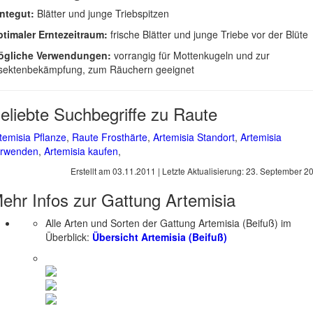
ntegut:
Blätter und junge Triebspitzen
timaler Erntezeitraum:
frische Blätter und junge Triebe vor der Blüte
ögliche Verwendungen:
vorrangig für Mottenkugeln und zur
sektenbekämpfung, zum Räuchern geeignet
eliebte Suchbegriffe zu Raute
temisia Pflanze
,
Raute Frosthärte
,
Artemisia Standort
,
Artemisia
erwenden
,
Artemisia kaufen
,
Erstellt am
03.11.2011
| Letzte Aktualisierung:
23. September 2
ehr Infos zur Gattung
Artemisia
Alle Arten und Sorten der Gattung Artemisia (Beifuß) im
Überblick:
Übersicht Artemisia (Beifuß)