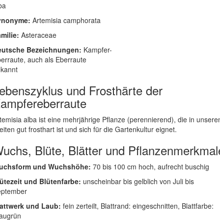
ba
ynonyme:
Artemisia camphorata
milie:
Asteraceae
eutsche Bezeichnungen:
Kampfer-
erraute, auch als Eberraute
kannt
ebenszyklus und Frosthärte der
ampfereberraute
temisia alba ist eine mehrjährige Pflanze (perennierend), die in unsere
eiten gut frosthart ist und sich für die Gartenkultur eignet.
uchs, Blüte, Blätter und Pflanzenmerkmal
uchsform und Wuchshöhe:
70 bis 100 cm hoch, aufrecht buschig
ütezeit und Blütenfarbe:
unscheinbar bis gelblich von Juli bis
eptember
attwerk und Laub:
fein zerteilt, Blattrand: eingeschnitten, Blattfarbe:
augrün