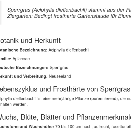
Sperrgras (Aciphylla dieffenbachii) stammt aus der
Ziergarten: Bedingt frostharte Gartenstaude für Bl
otanik und Herkunft
otanische Bezeichnung:
Aciphylla dieffenbachii
milie:
Apiaceae
eutsche Bezeichnungen:
Sperrgras
rkunft und Verbreitung:
Neuseeland
ebenszyklus und Frosthärte von Sperrgras
iphylla dieffenbachii ist eine mehrjährige Pflanze (perennierend), die 
halten werden.
uchs, Blüte, Blätter und Pflanzenmerkmal
uchsform und Wuchshöhe:
70 bis 100 cm hoch, aufrecht, rosettenbi