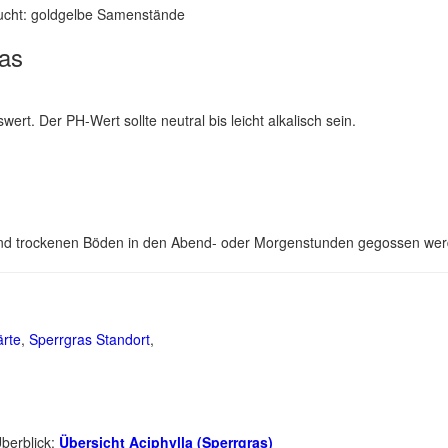
rucht: goldgelbe Samenstände
as
rt. Der PH-Wert sollte neutral bis leicht alkalisch sein.
und trockenen Böden in den Abend- oder Morgenstunden gegossen werd
ärte
,
Sperrgras Standort
,
Überblick:
Übersicht Aciphylla (Sperrgras)