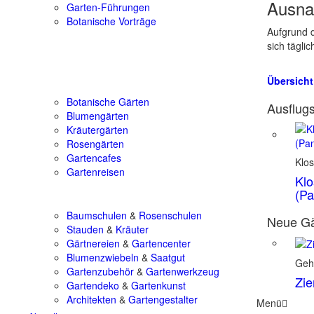
Ausna
Garten-Führungen
Botanische Vorträge
Aufgrund d
sich tägli
Übersicht
Botanische Gärten
Ausflugs
Blumengärten
Kräutergärten
Rosengärten
Gartencafes
Klos
Gartenreisen
Klo
(Pa
Baumschulen
&
Rosenschulen
Neue Gä
Stauden
&
Kräuter
Gärtnereien
&
Gartencenter
Blumenzwiebeln
&
Saatgut
Geh
Gartenzubehör
&
Gartenwerkzeug
Zie
Gartendeko
&
Gartenkunst
Architekten
&
Gartengestalter
Menü