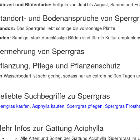
ütezeit und Blütenfarbe:
hellgelb von Juni bis August, Samen und F
tandort- und Bodenansprüche von Sperrgr
andort:
Das Sperrgras liebt sonnige bis vollsonnige Plätze.
oden:
Sandige, stark durchlässige Böden sind für die Kultur empfehlenswe
ermehrung von Sperrgras
flanzung, Pflege und Pflanzenschutz
r Wasserbedarf ist sehr gering, sodass nur an extrem heißen Tagen 
eliebte Suchbegriffe zu Sperrgras
errgras kaufen
,
Aciphylla kaufen
,
Sperrgras pflegen
,
Sperrgras Frosth
ehr Infos zur Gattung
Aciphylla
Alle Arten und Sorten der Gattung Aciphylla (Sperrgras) im 