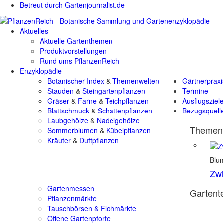
Betreut durch Gartenjournalist.de
Aktuelles
Aktuelle Gartenthemen
Produktvorstellungen
Rund ums PflanzenReich
Enzyklopädie
Botanischer Index
&
Themenwelten
Gärtnerpraxi
Stauden
&
Steingartenpflanzen
Termine
Gräser
&
Farne
&
Teichpflanzen
Ausflugsziel
Blattschmuck
&
Schattenpflanzen
Bezugsquell
Laubgehölze
&
Nadelgehölze
Themenw
Sommerblumen
&
Kübelpflanzen
Kräuter
&
Duftpflanzen
Blu
Zwi
Gartenmessen
Gartente
Pflanzenmärkte
Tauschbörsen & Flohmärkte
Offene Gartenpforte