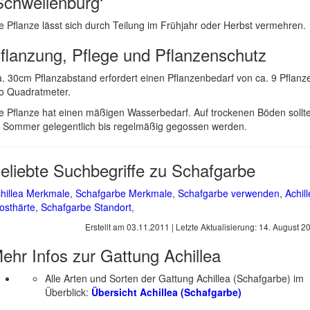
Schwellenburg‘
e Pflanze lässt sich durch Teilung im Frühjahr oder Herbst vermehren.
flanzung, Pflege und Pflanzenschutz
. 30cm Pflanzabstand erfordert einen Pflanzenbedarf von ca. 9 Pflanz
o Quadratmeter.
e Pflanze hat einen mäßigen Wasserbedarf. Auf trockenen Böden sollt
 Sommer gelegentlich bis regelmäßig gegossen werden.
eliebte Suchbegriffe zu Schafgarbe
hillea Merkmale
,
Schafgarbe Merkmale
,
Schafgarbe verwenden
,
Achil
osthärte
,
Schafgarbe Standort
,
Erstellt am
03.11.2011
| Letzte Aktualisierung:
14. August 2
ehr Infos zur Gattung
Achillea
Alle Arten und Sorten der Gattung Achillea (Schafgarbe) im
Überblick:
Übersicht Achillea (Schafgarbe)