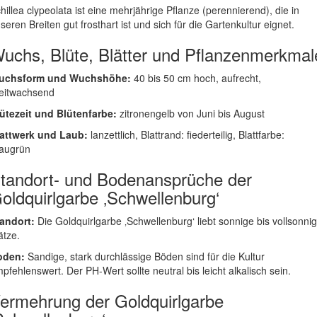
hillea clypeolata ist eine mehrjährige Pflanze (perennierend), die in
seren Breiten gut frosthart ist und sich für die Gartenkultur eignet.
uchs, Blüte, Blätter und Pflanzenmerkmal
uchsform und Wuchshöhe:
40 bis 50 cm hoch, aufrecht,
eitwachsend
ütezeit und Blütenfarbe:
zitronengelb von Juni bis August
attwerk und Laub:
lanzettlich, Blattrand: fiederteilig, Blattfarbe:
augrün
tandort- und Bodenansprüche der
oldquirlgarbe ‚Schwellenburg‘
andort:
Die Goldquirlgarbe ‚Schwellenburg‘ liebt sonnige bis vollsonni
ätze.
oden:
Sandige, stark durchlässige Böden sind für die Kultur
pfehlenswert. Der PH-Wert sollte neutral bis leicht alkalisch sein.
ermehrung der Goldquirlgarbe