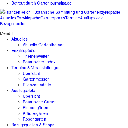
Betreut durch Gartenjournalist.de
Aktuelles
Enzyklopädie
Gärtnerpraxis
Termine
Ausflugsziele
Bezugsquellen
Menü
Aktuelles
Aktuelle Gartenthemen
Enzyklopädie
Themenwelten
Botanischer Index
Termine & Veranstaltungen
Übersicht
Gartenmessen
Pflanzenmärkte
Ausflugsziele
Übersicht
Botanische Gärten
Blumengärten
Kräutergärten
Rosengärten
Bezugsquellen & Shops