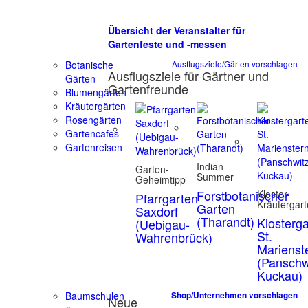
Übersicht der Veranstalter für
Gartenfeste und -messen
Botanische
Ausflugsziele/Gärten vorschlagen
Ausflugsziele für Gärtner und
Gärten
Gartenfreunde
Blumengärten
Kräutergärten
Rosengärten
Gartencafes
Gartenreisen
Indian-
Garten-
Summer
Geheimtipp
Forstbotanischer
Kloster-
Pfarrgarten
Kräutergar
Garten
Saxdorf
(Tharandt)
Klosterg
(Uebigau-
St.
Wahrenbrück)
Marienst
(Panschw
Kuckau)
Baumschulen
Shop/Unternehmen vorschlagen
Neue