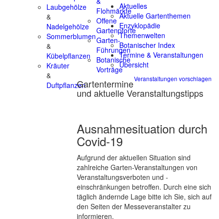
&
Aktuelles
Laubgehölze
Flohmärkte
Aktuelle Gartenthemen
&
Offene
Enzyklopädie
Nadelgehölze
Gartenpforte
Themenwelten
Sommerblumen
Garten-
Botanischer Index
&
Führungen
Termine & Veranstaltungen
Kübelpflanzen
Botanische
Übersicht
Kräuter
Vorträge
&
Veranstaltungen vorschlagen
Gartentermine
Duftpflanzen
und aktuelle Veranstaltungstipps
Ausnahmesituation durch
Covid-19
Aufgrund der aktuellen Situation sind
zahlreiche Garten-Veranstaltungen von
Veranstaltungsverboten und -
einschränkungen betroffen. Durch eine sich
täglich ändernde Lage bitte ich Sie, sich auf
den Seiten der Messeveranstalter zu
informieren.