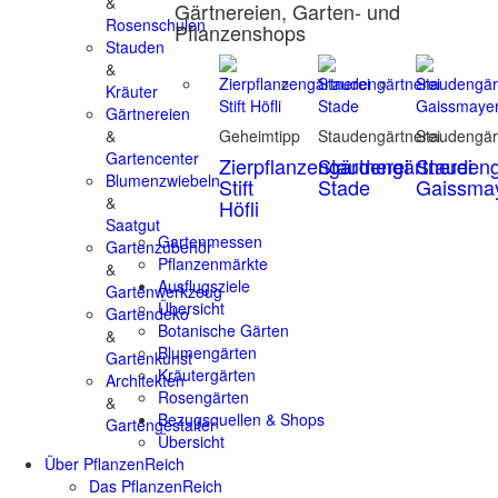
&
Gärtnereien, Garten- und
Rosenschulen
Pflanzenshops
Stauden
&
Kräuter
Gärtnereien
&
Geheimtipp
Staudengärtnerei
Staudengär
Gartencenter
Zierpflanzengärtnerei
Staudengärtnerei
Staudeng
Blumenzwiebeln
Stift
Stade
Gaissma
&
Höfli
Saatgut
Gartenmessen
Gartenzubehör
Pflanzenmärkte
&
Ausflugsziele
Gartenwerkzeug
Übersicht
Gartendeko
Botanische Gärten
&
Blumengärten
Gartenkunst
Kräutergärten
Architekten
Rosengärten
&
Bezugsquellen & Shops
Gartengestalter
Übersicht
Über PflanzenReich
Das PflanzenReich