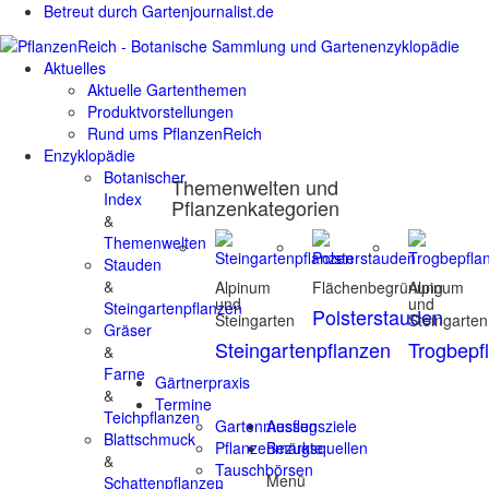
Betreut durch Gartenjournalist.de
Aktuelles
Aktuelle Gartenthemen
Produktvorstellungen
Rund ums PflanzenReich
Enzyklopädie
Botanischer
Themenwelten und
Index
Pflanzenkategorien
&
Themenwelten
Stauden
&
Alpinum
Flächenbegrünung
Alpinum
und
und
Steingartenpflanzen
Polsterstauden
Steingarten
Steingarten
Gräser
Steingartenpflanzen
Trogbepf
&
Farne
Gärtnerpraxis
&
Termine
Teichpflanzen
Gartenmessen
Ausflugsziele
Blattschmuck
Pflanzenmärkte
Bezugsquellen
&
Tauschbörsen
Menü
Schattenpflanzen