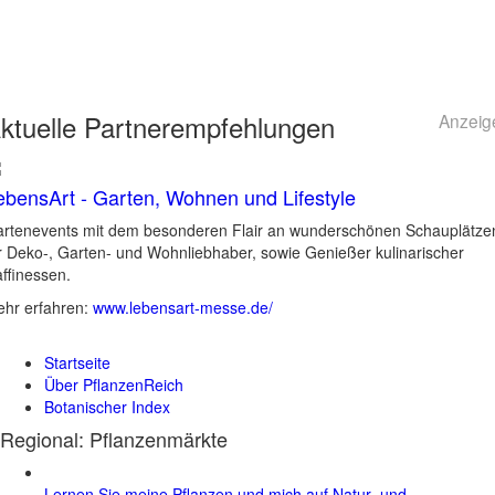
ktuelle
Partnerempfehlungen
Anzeig
ebensArt - Garten, Wohnen und Lifestyle
rtenevents mit dem besonderen Flair an wunderschönen Schauplätze
r Deko-, Garten- und Wohnliebhaber, sowie Genießer kulinarischer
ffinessen.
hr erfahren:
www.lebensart-messe.de/
Startseite
Über PflanzenReich
Botanischer Index
Regional: Pflanzenmärkte
Lernen Sie meine Pflanzen und mich auf Natur- und