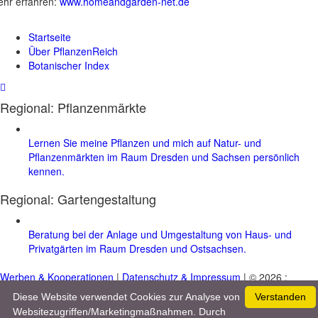
hr erfahren:
www.homeandgarden-net.de
Startseite
Über PflanzenReich
Botanischer Index
Regional: Pflanzenmärkte
Lernen Sie meine Pflanzen und mich auf Natur- und
Pflanzenmärkten im Raum Dresden und Sachsen persönlich
kennen.
Regional:
Gartengestaltung
Beratung bei der Anlage und Umgestaltung von Haus- und
Privatgärten im Raum Dresden und Ostsachsen.
Werben & Kooperationen
|
Datenschutz & Impressum
| © 2026 :
www.pflanzenreich.com
Diese Website verwendet Cookies zur Analyse von
Verstanden
Websitezugriffen/Marketingmaßnahmen. Durch