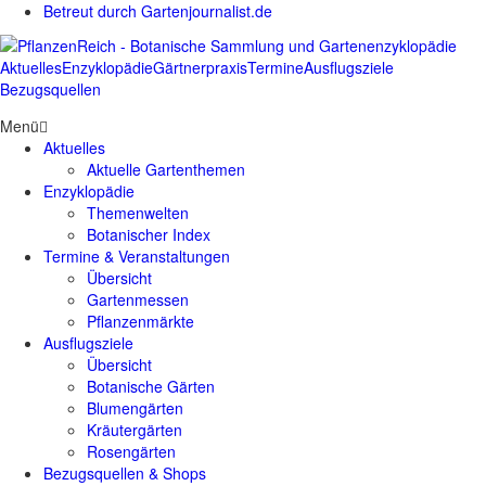
Betreut durch Gartenjournalist.de
Aktuelles
Enzyklopädie
Gärtnerpraxis
Termine
Ausflugsziele
Bezugsquellen
Menü
Aktuelles
Aktuelle Gartenthemen
Enzyklopädie
Themenwelten
Botanischer Index
Termine & Veranstaltungen
Übersicht
Gartenmessen
Pflanzenmärkte
Ausflugsziele
Übersicht
Botanische Gärten
Blumengärten
Kräutergärten
Rosengärten
Bezugsquellen & Shops