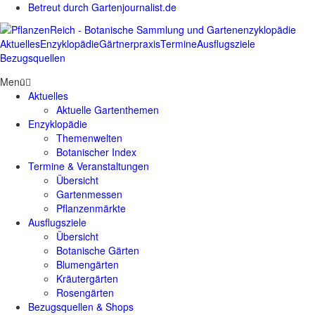
Betreut durch Gartenjournalist.de
Aktuelles
Enzyklopädie
Gärtnerpraxis
Termine
Ausflugsziele
Bezugsquellen
Menü
Aktuelles
Aktuelle Gartenthemen
Enzyklopädie
Themenwelten
Botanischer Index
Termine & Veranstaltungen
Übersicht
Gartenmessen
Pflanzenmärkte
Ausflugsziele
Übersicht
Botanische Gärten
Blumengärten
Kräutergärten
Rosengärten
Bezugsquellen & Shops