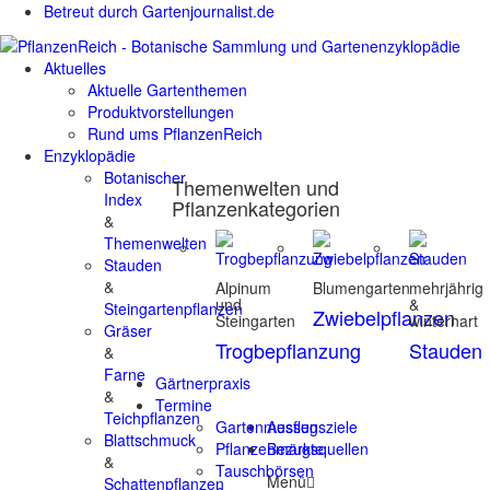
Betreut durch Gartenjournalist.de
Aktuelles
Aktuelle Gartenthemen
Produktvorstellungen
Rund ums PflanzenReich
Enzyklopädie
Botanischer
Themenwelten und
Index
Pflanzenkategorien
&
Themenwelten
Stauden
&
Alpinum
Blumengarten
mehrjährig
und
&
Steingartenpflanzen
Zwiebelpflanzen
Steingarten
winterhart
Gräser
Trogbepflanzung
Stauden
&
Farne
Gärtnerpraxis
&
Termine
Teichpflanzen
Gartenmessen
Ausflugsziele
Blattschmuck
Pflanzenmärkte
Bezugsquellen
&
Tauschbörsen
Menü
Schattenpflanzen