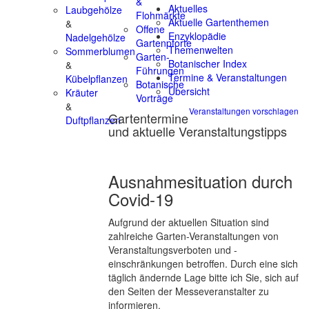
&
Aktuelles
Laubgehölze
Flohmärkte
Aktuelle Gartenthemen
&
Offene
Enzyklopädie
Nadelgehölze
Gartenpforte
Themenwelten
Sommerblumen
Garten-
Botanischer Index
&
Führungen
Termine & Veranstaltungen
Kübelpflanzen
Botanische
Übersicht
Kräuter
Vorträge
&
Veranstaltungen vorschlagen
Gartentermine
Duftpflanzen
und aktuelle Veranstaltungstipps
Ausnahmesituation durch
Covid-19
Aufgrund der aktuellen Situation sind
zahlreiche Garten-Veranstaltungen von
Veranstaltungsverboten und -
einschränkungen betroffen. Durch eine sich
täglich ändernde Lage bitte ich Sie, sich auf
den Seiten der Messeveranstalter zu
informieren.