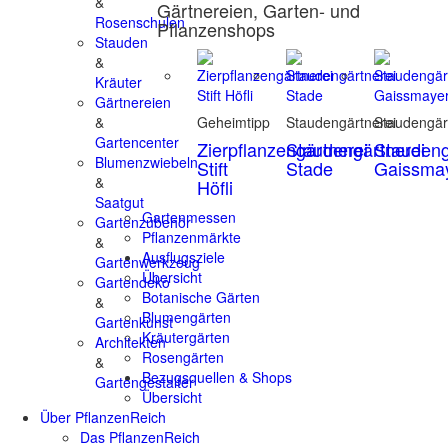
&
Gärtnereien, Garten- und
Rosenschulen
Pflanzenshops
Stauden
&
Kräuter
Gärtnereien
&
Geheimtipp
Staudengärtnerei
Staudengär
Gartencenter
Zierpflanzengärtnerei
Staudengärtnerei
Staudeng
Blumenzwiebeln
Stift
Stade
Gaissma
&
Höfli
Saatgut
Gartenmessen
Gartenzubehör
Pflanzenmärkte
&
Ausflugsziele
Gartenwerkzeug
Übersicht
Gartendeko
Botanische Gärten
&
Blumengärten
Gartenkunst
Kräutergärten
Architekten
Rosengärten
&
Bezugsquellen & Shops
Gartengestalter
Übersicht
Über PflanzenReich
Das PflanzenReich