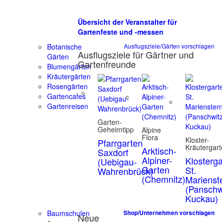
Übersicht der Veranstalter für
Gartenfeste und -messen
Botanische
Ausflugsziele/Gärten vorschlagen
Ausflugsziele für Gärtner und
Gärten
Gartenfreunde
Blumengärten
Kräutergärten
Rosengärten
Gartencafes
Gartenreisen
Garten-
Geheimtipp
Alpine
Flora
Kloster-
Pfarrgarten
Kräutergar
Arktisch-
Saxdorf
Alpiner-
Klosterg
(Uebigau-
Garten
St.
Wahrenbrück)
(Chemnitz)
Marienst
(Panschw
Kuckau)
Baumschulen
Shop/Unternehmen vorschlagen
Neue