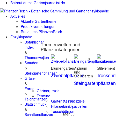
Betreut durch Gartenjournalist.de
Aktuelles
Aktuelle Gartenthemen
Produktvorstellungen
Rund ums PflanzenReich
Enzyklopädie
Botanischer
Themenwelten und
Index
Pflanzenkategorien
&
Themenwelten
Stauden
&
Blumengarten
Alpinum
Stilelement
und
Steingartenpflanzen
Zwiebelpflanzen
Trocken
Steingarten
Gräser
Steingartenpflanzen
&
Farne
Gärtnerpraxis
&
Termine
Teichpflanzen
Gartenmessen
Ausflugsziele
Blattschmuck
Pflanzenmärkte
Bezugsquellen
&
Tauschbörsen
Menü
Schattenpflanzen