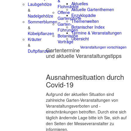
&
Aktuelles
Laubgehölze
Flohmärkte
Aktuelle Gartenthemen
&
Offene
Enzyklopädie
Nadelgehölze
Gartenpforte
Themenwelten
Sommerblumen
Garten-
Botanischer Index
&
Führungen
Termine & Veranstaltungen
Kübelpflanzen
Botanische
Übersicht
Kräuter
Vorträge
&
Veranstaltungen vorschlagen
Gartentermine
Duftpflanzen
und aktuelle Veranstaltungstipps
Ausnahmesituation durch
Covid-19
Aufgrund der aktuellen Situation sind
zahlreiche Garten-Veranstaltungen von
Veranstaltungsverboten und -
einschränkungen betroffen. Durch eine sich
täglich ändernde Lage bitte ich Sie, sich auf
den Seiten der Messeveranstalter zu
informieren.