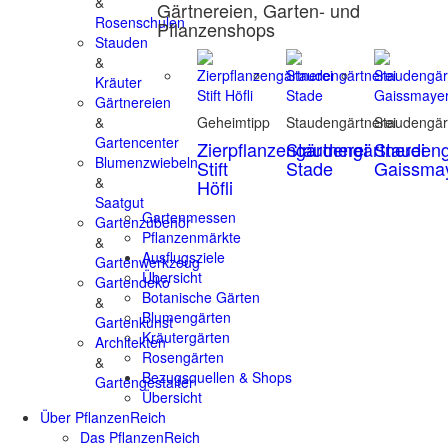
&
Gärtnereien, Garten- und
Rosenschulen
Pflanzenshops
Stauden
&
Kräuter
Gärtnereien
&
Geheimtipp
Staudengärtnerei
Staudengär
Gartencenter
Zierpflanzengärtnerei
Staudengärtnerei
Staudeng
Blumenzwiebeln
Stift
Stade
Gaissma
&
Höfli
Saatgut
Gartenmessen
Gartenzubehör
Pflanzenmärkte
&
Ausflugsziele
Gartenwerkzeug
Übersicht
Gartendeko
Botanische Gärten
&
Blumengärten
Gartenkunst
Kräutergärten
Architekten
Rosengärten
&
Bezugsquellen & Shops
Gartengestalter
Übersicht
Über PflanzenReich
Das PflanzenReich