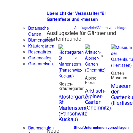
Übersicht der Veranstalter für
Gartenfeste und -messen
Botanische
Ausflugsziele/Gärten vorschlagen
Ausflugsziele für Gärtner und
Gärten
Gartenfreunde
Blumengärten
Kräutergärten
Rosengärten
Gartencafes
Gartenreisen
Garten-
Museum
Alpine
Flora
Kloster-
Museum
Kräutergarten
Arktisch-
der
Alpiner-
Klostergarten
Gartenku
Garten
St.
(Illertiss
(Chemnitz)
Marienstern
(Panschwitz-
Kuckau)
Baumschulen
Shop/Unternehmen vorschlagen
Neue