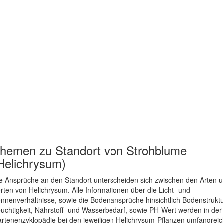
hemen zu
Standort von Strohblume
Helichrysum)
e Ansprüche an den Standort unterscheiden sich zwischen den Arten 
rten von Helichrysum. Alle Informationen über die Licht- und
nnenverhältnisse, sowie die Bodenansprüche hinsichtlich Bodenstruktu
uchtigkeit, Nährstoff- und Wasserbedarf, sowie PH-Wert werden in der
rtenenzyklopädie bei den jeweiligen Helichrysum-Pflanzen umfangreic