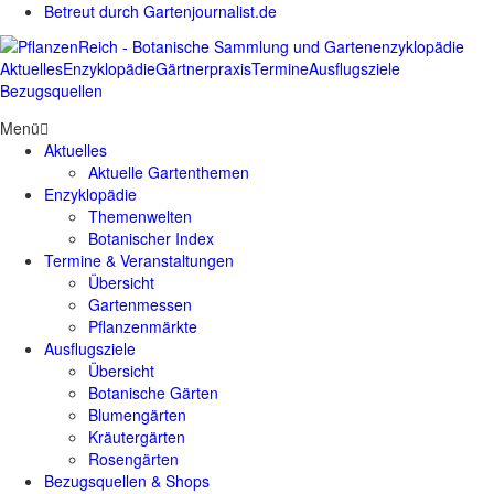
Betreut durch Gartenjournalist.de
Aktuelles
Enzyklopädie
Gärtnerpraxis
Termine
Ausflugsziele
Bezugsquellen
Menü
Aktuelles
Aktuelle Gartenthemen
Enzyklopädie
Themenwelten
Botanischer Index
Termine & Veranstaltungen
Übersicht
Gartenmessen
Pflanzenmärkte
Ausflugsziele
Übersicht
Botanische Gärten
Blumengärten
Kräutergärten
Rosengärten
Bezugsquellen & Shops