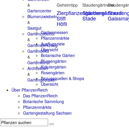
&
Geheimtipp
Staudengärtnerei
Staudengär
Gartencenter
Zierpflanzengärtnerei
Staudengärtnerei
Staudeng
Blumenzwiebeln
Stift
Stade
Gaissma
&
Höfli
Saatgut
Gartenmessen
Gartenzubehör
Pflanzenmärkte
&
Ausflugsziele
Gartenwerkzeug
Übersicht
Gartendeko
Botanische Gärten
&
Blumengärten
Gartenkunst
Kräutergärten
Architekten
Rosengärten
&
Bezugsquellen & Shops
Gartengestalter
Übersicht
Über PflanzenReich
Das PflanzenReich
Botanische Sammlung
Pflanzenmärkte
Gartengestaltung Sachsen