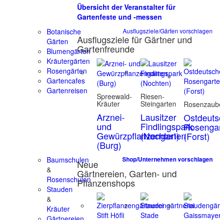
Übersicht der Veranstalter für
Gartenfeste und -messen
Botanische
Ausflugsziele/Gärten vorschlagen
Ausflugsziele für Gärtner und
Gärten
Gartenfreunde
Blumengärten
Kräutergärten
Rosengärten
Gartencafes
Gartenreisen
Spreewald-
Riesen-
Kräuter
Steingarten
Rosenzaub
Arznei-
Lausitzer
Ostdeuts
und
Findlingspark
Rosenga
Gewürzpflanzengarten
(Nochten)
(Forst)
(Burg)
Baumschulen
Shop/Unternehmen vorschlagen
Neue
&
Gärtnereien, Garten- und
Rosenschulen
Pflanzenshops
Stauden
&
Kräuter
Gärtnereien