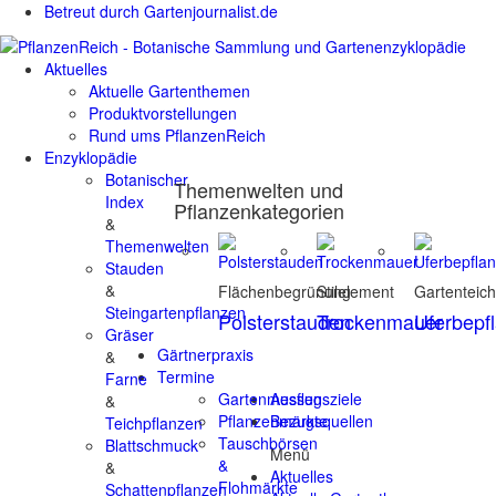
Betreut durch Gartenjournalist.de
Aktuelles
Aktuelle Gartenthemen
Produktvorstellungen
Rund ums PflanzenReich
Enzyklopädie
Botanischer
Themenwelten und
Index
Pflanzenkategorien
&
Themenwelten
Stauden
&
Flächenbegrünung
Stilelement
Gartenteic
Steingartenpflanzen
Polsterstauden
Trockenmauer
Uferbepf
Gräser
Gärtnerpraxis
&
Termine
Farne
Gartenmessen
Ausflugsziele
&
Pflanzenmärkte
Bezugsquellen
Teichpflanzen
Tauschbörsen
Blattschmuck
Menü
&
&
Aktuelles
Flohmärkte
Schattenpflanzen