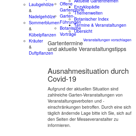
Aktuelle Gartenthemen
Offene
Laubgehölze
Enzyklopädie
Gartenpforte
&
Themenwelten
Garten-
Nadelgehölze
Botanischer Index
Führungen
Sommerblumen
Termine & Veranstaltungen
Botanische
&
Übersicht
Vorträge
Kübelpflanzen
Veranstaltungen vorschlagen
Kräuter
Gartentermine
&
und aktuelle Veranstaltungstipps
Duftpflanzen
Ausnahmesituation durch
Covid-19
Aufgrund der aktuellen Situation sind
zahlreiche Garten-Veranstaltungen von
Veranstaltungsverboten und -
einschränkungen betroffen. Durch eine sich
täglich ändernde Lage bitte ich Sie, sich auf
den Seiten der Messeveranstalter zu
informieren.