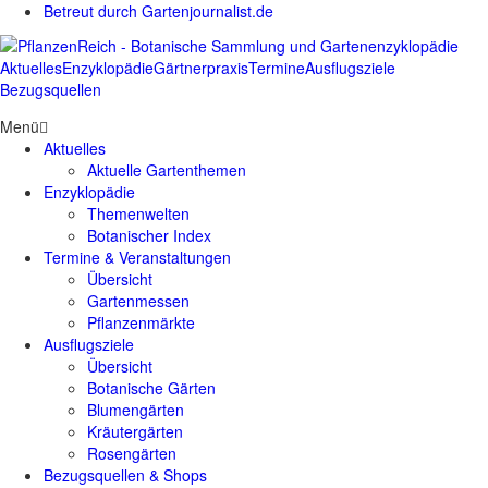
Betreut durch Gartenjournalist.de
Aktuelles
Enzyklopädie
Gärtnerpraxis
Termine
Ausflugsziele
Bezugsquellen
Menü
Aktuelles
Aktuelle Gartenthemen
Enzyklopädie
Themenwelten
Botanischer Index
Termine & Veranstaltungen
Übersicht
Gartenmessen
Pflanzenmärkte
Ausflugsziele
Übersicht
Botanische Gärten
Blumengärten
Kräutergärten
Rosengärten
Bezugsquellen & Shops