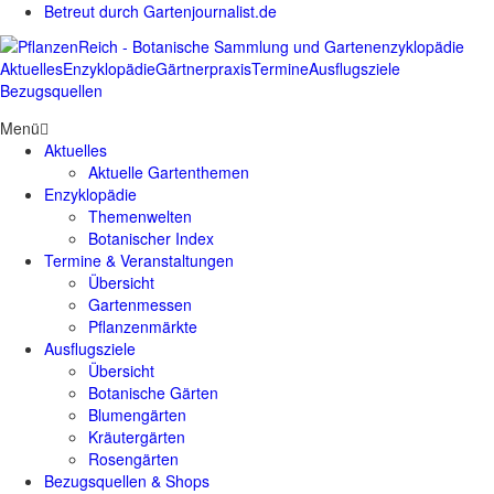
Betreut durch Gartenjournalist.de
Aktuelles
Enzyklopädie
Gärtnerpraxis
Termine
Ausflugsziele
Bezugsquellen
Menü
Aktuelles
Aktuelle Gartenthemen
Enzyklopädie
Themenwelten
Botanischer Index
Termine & Veranstaltungen
Übersicht
Gartenmessen
Pflanzenmärkte
Ausflugsziele
Übersicht
Botanische Gärten
Blumengärten
Kräutergärten
Rosengärten
Bezugsquellen & Shops