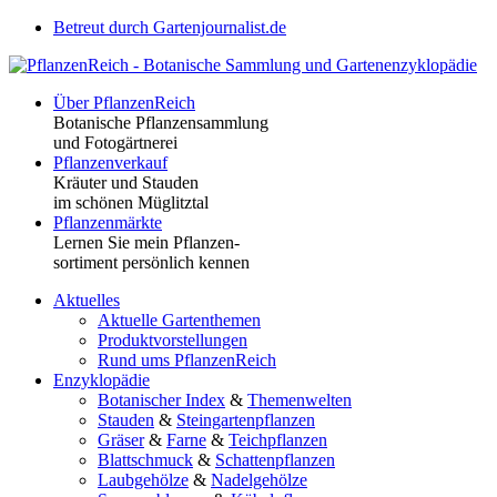
Betreut durch Gartenjournalist.de
Über PflanzenReich
Botanische Pflanzensammlung
und Fotogärtnerei
Pflanzenverkauf
Kräuter und Stauden
im schönen Müglitztal
Pflanzenmärkte
Lernen Sie mein Pflanzen-
sortiment persönlich kennen
Aktuelles
Aktuelle Gartenthemen
Produktvorstellungen
Rund ums PflanzenReich
Enzyklopädie
Botanischer Index
&
Themenwelten
Stauden
&
Steingartenpflanzen
Gräser
&
Farne
&
Teichpflanzen
Blattschmuck
&
Schattenpflanzen
Laubgehölze
&
Nadelgehölze