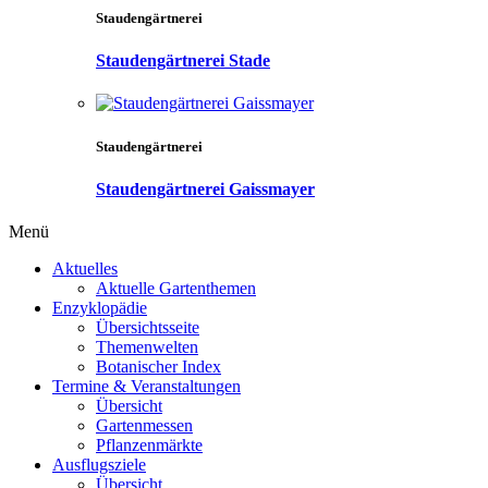
Staudengärtnerei
Staudengärtnerei Stade
Staudengärtnerei
Staudengärtnerei Gaissmayer
Menü
Aktuelles
Aktuelle Gartenthemen
Enzyklopädie
Übersichtsseite
Themenwelten
Botanischer Index
Termine & Veranstaltungen
Übersicht
Gartenmessen
Pflanzenmärkte
Ausflugsziele
Übersicht