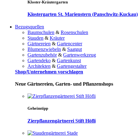
Kloster-Kräutergarten
Klostergarten St. Marienstern (Panschwitz-Kuckau)
Bezugsquellen
Baumschulen
&
Rosenschulen
Stauden
&
Kräuter
Gärtnereien
&
Gartencenter
Blumenzwiebeln
&
Saatgut
Gartenzubehör
&
Gartenwerkzeug
Gartendeko
&
Gartenkunst
Architekten
&
Gartengestalter
Shop/Unternehmen vorschlagen
Neue Gärtnereien, Garten- und Pflanzenshops
Geheimtipp
Zierpflanzengärtnerei Stift Höfli