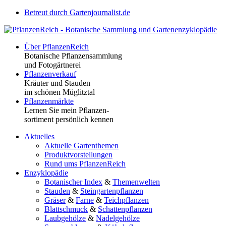
Betreut durch Gartenjournalist.de
Über PflanzenReich
Botanische Pflanzensammlung
und Fotogärtnerei
Pflanzenverkauf
Kräuter und Stauden
im schönen Müglitztal
Pflanzenmärkte
Lernen Sie mein Pflanzen-
sortiment persönlich kennen
Aktuelles
Aktuelle Gartenthemen
Produktvorstellungen
Rund ums PflanzenReich
Enzyklopädie
Botanischer Index
&
Themenwelten
Stauden
&
Steingartenpflanzen
Gräser
&
Farne
&
Teichpflanzen
Blattschmuck
&
Schattenpflanzen
Laubgehölze
&
Nadelgehölze