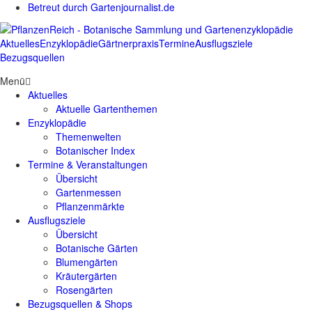
Betreut durch Gartenjournalist.de
Aktuelles
Enzyklopädie
Gärtnerpraxis
Termine
Ausflugsziele
Bezugsquellen
Menü
Aktuelles
Aktuelle Gartenthemen
Enzyklopädie
Themenwelten
Botanischer Index
Termine & Veranstaltungen
Übersicht
Gartenmessen
Pflanzenmärkte
Ausflugsziele
Übersicht
Botanische Gärten
Blumengärten
Kräutergärten
Rosengärten
Bezugsquellen & Shops