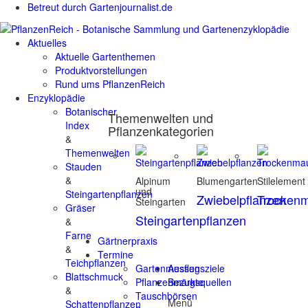
Betreut durch Gartenjournalist.de
Aktuelles
Aktuelle Gartenthemen
Produktvorstellungen
Rund ums PflanzenReich
Enzyklopädie
Botanischer
Themenwelten und
Index
Pflanzenkategorien
&
Themenwelten
Stauden
&
Alpinum
Blumengarten
Stilelement
und
Steingartenpflanzen
Zwiebelpflanzen
Trocken
Steingarten
Gräser
Steingartenpflanzen
&
Farne
Gärtnerpraxis
&
Termine
Teichpflanzen
Gartenmessen
Ausflugsziele
Blattschmuck
Pflanzenmärkte
Bezugsquellen
&
Tauschbörsen
Menü
Schattenpflanzen