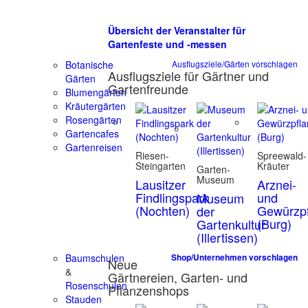
Übersicht der Veranstalter für
Gartenfeste und -messen
Botanische
Ausflugsziele/Gärten vorschlagen
Ausflugsziele für Gärtner und
Gärten
Gartenfreunde
Blumengärten
Kräutergärten
Rosengärten
Gartencafes
Gartenreisen
Riesen-
Spreewald-
Steingarten
Kräuter
Garten-
Museum
Lausitzer
Arznei-
Findlingspark
und
Museum
(Nochten)
Gewürzpf
der
(Burg)
Gartenkultur
(Illertissen)
Baumschulen
Shop/Unternehmen vorschlagen
Neue
&
Gärtnereien, Garten- und
Rosenschulen
Pflanzenshops
Stauden