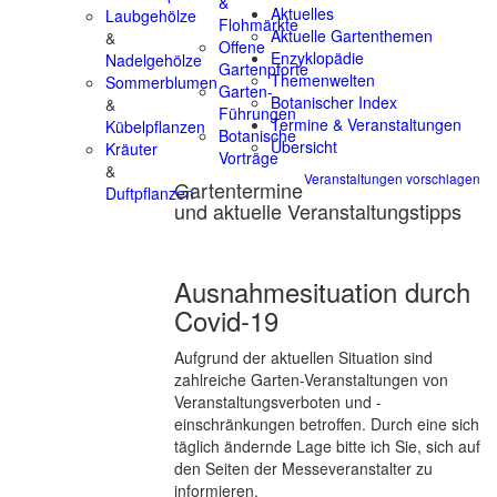
&
Aktuelles
Laubgehölze
Flohmärkte
Aktuelle Gartenthemen
&
Offene
Enzyklopädie
Nadelgehölze
Gartenpforte
Themenwelten
Sommerblumen
Garten-
Botanischer Index
&
Führungen
Termine & Veranstaltungen
Kübelpflanzen
Botanische
Übersicht
Kräuter
Vorträge
&
Veranstaltungen vorschlagen
Gartentermine
Duftpflanzen
und aktuelle Veranstaltungstipps
Ausnahmesituation durch
Covid-19
Aufgrund der aktuellen Situation sind
zahlreiche Garten-Veranstaltungen von
Veranstaltungsverboten und -
einschränkungen betroffen. Durch eine sich
täglich ändernde Lage bitte ich Sie, sich auf
den Seiten der Messeveranstalter zu
informieren.