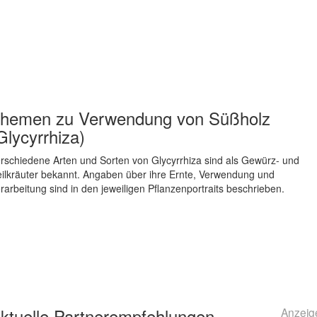
hemen zu
Verwendung von Süßholz
Glycyrrhiza)
rschiedene Arten und Sorten von Glycyrrhiza sind als Gewürz- und
ilkräuter bekannt. Angaben über ihre Ernte, Verwendung und
rarbeitung sind in den jeweiligen Pflanzenportraits beschrieben.
ktuelle
Partnerempfehlungen
Anzeig