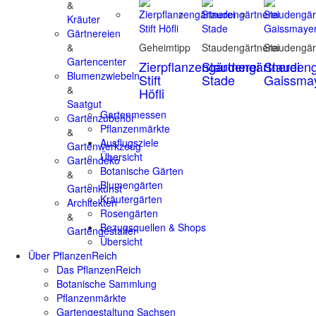
&
Kräuter
Gärtnereien
&
Geheimtipp
Staudengärtnerei
Staudengär
Gartencenter
Zierpflanzengärtnerei
Staudengärtnerei
Staudeng
Blumenzwiebeln
Stift
Stade
Gaissma
&
Höfli
Saatgut
Gartenmessen
Gartenzubehör
Pflanzenmärkte
&
Ausflugsziele
Gartenwerkzeug
Übersicht
Gartendeko
Botanische Gärten
&
Blumengärten
Gartenkunst
Kräutergärten
Architekten
Rosengärten
&
Bezugsquellen & Shops
Gartengestalter
Übersicht
Über PflanzenReich
Das PflanzenReich
Botanische Sammlung
Pflanzenmärkte
Gartengestaltung Sachsen