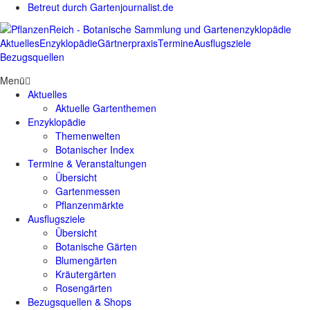
Betreut durch Gartenjournalist.de
Aktuelles
Enzyklopädie
Gärtnerpraxis
Termine
Ausflugsziele
Bezugsquellen
Menü
Aktuelles
Aktuelle Gartenthemen
Enzyklopädie
Themenwelten
Botanischer Index
Termine & Veranstaltungen
Übersicht
Gartenmessen
Pflanzenmärkte
Ausflugsziele
Übersicht
Botanische Gärten
Blumengärten
Kräutergärten
Rosengärten
Bezugsquellen & Shops