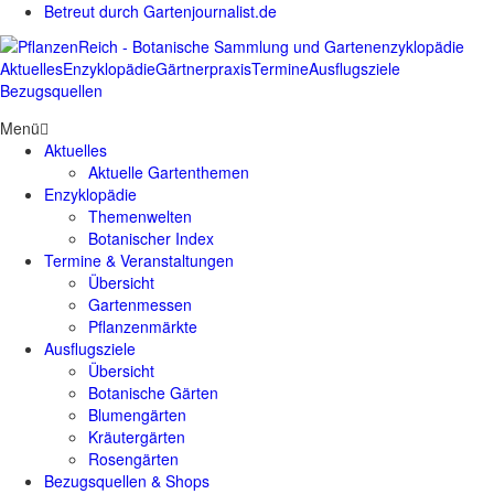
Betreut durch Gartenjournalist.de
Aktuelles
Enzyklopädie
Gärtnerpraxis
Termine
Ausflugsziele
Bezugsquellen
Menü
Aktuelles
Aktuelle Gartenthemen
Enzyklopädie
Themenwelten
Botanischer Index
Termine & Veranstaltungen
Übersicht
Gartenmessen
Pflanzenmärkte
Ausflugsziele
Übersicht
Botanische Gärten
Blumengärten
Kräutergärten
Rosengärten
Bezugsquellen & Shops