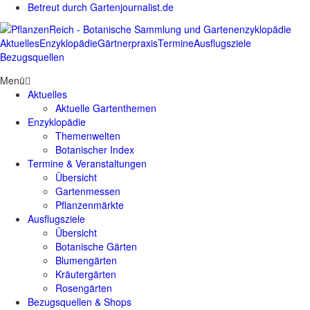
Betreut durch Gartenjournalist.de
Aktuelles
Enzyklopädie
Gärtnerpraxis
Termine
Ausflugsziele
Bezugsquellen
Menü
Aktuelles
Aktuelle Gartenthemen
Enzyklopädie
Themenwelten
Botanischer Index
Termine & Veranstaltungen
Übersicht
Gartenmessen
Pflanzenmärkte
Ausflugsziele
Übersicht
Botanische Gärten
Blumengärten
Kräutergärten
Rosengärten
Bezugsquellen & Shops