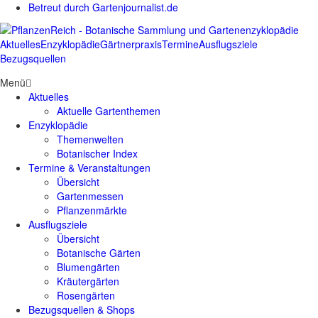
Betreut durch Gartenjournalist.de
Aktuelles
Enzyklopädie
Gärtnerpraxis
Termine
Ausflugsziele
Bezugsquellen
Menü
Aktuelles
Aktuelle Gartenthemen
Enzyklopädie
Themenwelten
Botanischer Index
Termine & Veranstaltungen
Übersicht
Gartenmessen
Pflanzenmärkte
Ausflugsziele
Übersicht
Botanische Gärten
Blumengärten
Kräutergärten
Rosengärten
Bezugsquellen & Shops