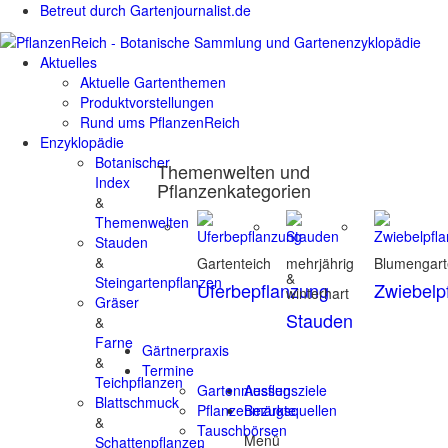
Betreut durch Gartenjournalist.de
Aktuelles
Aktuelle Gartenthemen
Produktvorstellungen
Rund ums PflanzenReich
Enzyklopädie
Botanischer
Themenwelten und
Index
Pflanzenkategorien
&
Themenwelten
Stauden
&
Gartenteich
mehrjährig
Blumengar
&
Steingartenpflanzen
Uferbepflanzung
Zwiebelp
winterhart
Gräser
Stauden
&
Farne
Gärtnerpraxis
&
Termine
Teichpflanzen
Gartenmessen
Ausflugsziele
Blattschmuck
Pflanzenmärkte
Bezugsquellen
&
Tauschbörsen
Menü
Schattenpflanzen