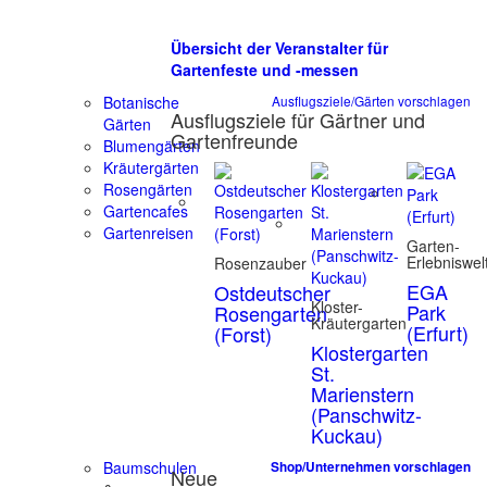
Übersicht der Veranstalter für
Gartenfeste und -messen
Botanische
Ausflugsziele/Gärten vorschlagen
Ausflugsziele für Gärtner und
Gärten
Gartenfreunde
Blumengärten
Kräutergärten
Rosengärten
Gartencafes
Gartenreisen
Garten-
Erlebniswel
Rosenzauber
EGA
Ostdeutscher
Kloster-
Park
Rosengarten
Kräutergarten
(Erfurt)
(Forst)
Klostergarten
St.
Marienstern
(Panschwitz-
Kuckau)
Baumschulen
Shop/Unternehmen vorschlagen
Neue