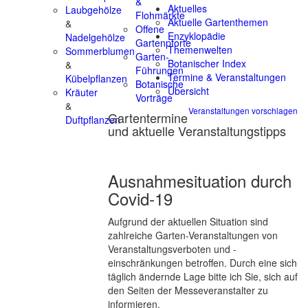
&
Aktuelles
Laubgehölze
Flohmärkte
Aktuelle Gartenthemen
&
Offene
Enzyklopädie
Nadelgehölze
Gartenpforte
Themenwelten
Sommerblumen
Garten-
Botanischer Index
&
Führungen
Termine & Veranstaltungen
Kübelpflanzen
Botanische
Übersicht
Kräuter
Vorträge
&
Veranstaltungen vorschlagen
Gartentermine
Duftpflanzen
und aktuelle Veranstaltungstipps
Ausnahmesituation durch
Covid-19
Aufgrund der aktuellen Situation sind
zahlreiche Garten-Veranstaltungen von
Veranstaltungsverboten und -
einschränkungen betroffen. Durch eine sich
täglich ändernde Lage bitte ich Sie, sich auf
den Seiten der Messeveranstalter zu
informieren.