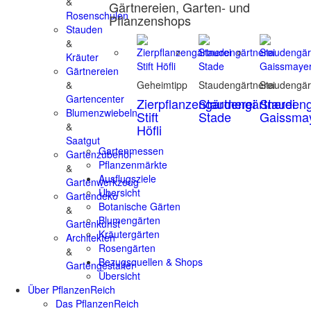
&
Gärtnereien, Garten- und
Rosenschulen
Pflanzenshops
Stauden
&
Kräuter
Gärtnereien
&
Geheimtipp
Staudengärtnerei
Staudengär
Gartencenter
Zierpflanzengärtnerei
Staudengärtnerei
Staudeng
Blumenzwiebeln
Stift
Stade
Gaissma
&
Höfli
Saatgut
Gartenmessen
Gartenzubehör
Pflanzenmärkte
&
Ausflugsziele
Gartenwerkzeug
Übersicht
Gartendeko
Botanische Gärten
&
Blumengärten
Gartenkunst
Kräutergärten
Architekten
Rosengärten
&
Bezugsquellen & Shops
Gartengestalter
Übersicht
Über PflanzenReich
Das PflanzenReich