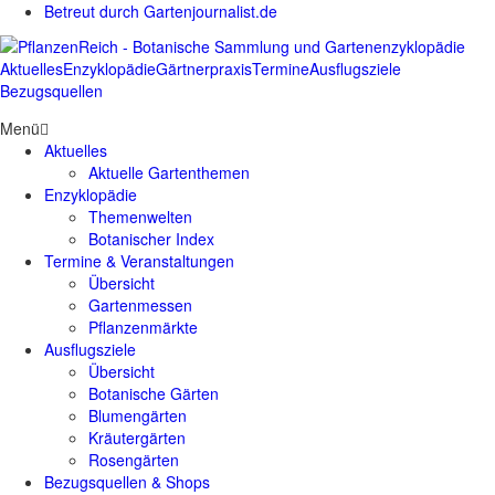
Betreut durch Gartenjournalist.de
Aktuelles
Enzyklopädie
Gärtnerpraxis
Termine
Ausflugsziele
Bezugsquellen
Menü
Aktuelles
Aktuelle Gartenthemen
Enzyklopädie
Themenwelten
Botanischer Index
Termine & Veranstaltungen
Übersicht
Gartenmessen
Pflanzenmärkte
Ausflugsziele
Übersicht
Botanische Gärten
Blumengärten
Kräutergärten
Rosengärten
Bezugsquellen & Shops