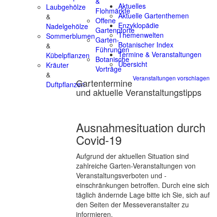
&
Aktuelles
Laubgehölze
Flohmärkte
Aktuelle Gartenthemen
&
Offene
Enzyklopädie
Nadelgehölze
Gartenpforte
Themenwelten
Sommerblumen
Garten-
Botanischer Index
&
Führungen
Termine & Veranstaltungen
Kübelpflanzen
Botanische
Übersicht
Kräuter
Vorträge
&
Veranstaltungen vorschlagen
Gartentermine
Duftpflanzen
und aktuelle Veranstaltungstipps
Ausnahmesituation durch
Covid-19
Aufgrund der aktuellen Situation sind
zahlreiche Garten-Veranstaltungen von
Veranstaltungsverboten und -
einschränkungen betroffen. Durch eine sich
täglich ändernde Lage bitte ich Sie, sich auf
den Seiten der Messeveranstalter zu
informieren.