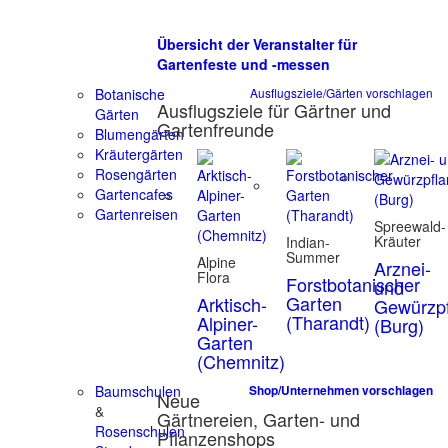
Übersicht der Veranstalter für
Gartenfeste und -messen
Botanische
Ausflugsziele/Gärten vorschlagen
Ausflugsziele für Gärtner und
Gärten
Gartenfreunde
Blumengärten
Kräutergärten
Rosengärten
Gartencafes
Gartenreisen
Spreewald-
Kräuter
Indian-
Summer
Alpine
Arznei-
Flora
Forstbotanischer
und
Garten
Arktisch-
Gewürzpf
(Tharandt)
Alpiner-
(Burg)
Garten
(Chemnitz)
Baumschulen
Shop/Unternehmen vorschlagen
Neue
&
Gärtnereien, Garten- und
Rosenschulen
Pflanzenshops