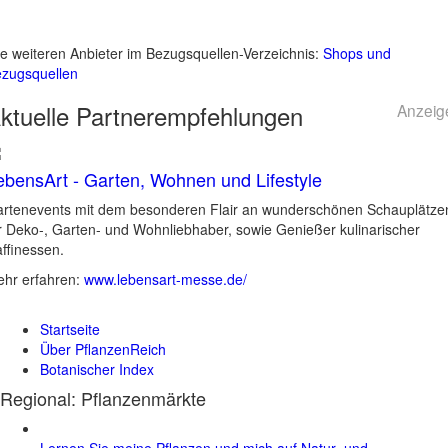
le weiteren Anbieter im Bezugsquellen-Verzeichnis:
Shops und
zugsquellen
ktuelle
Partnerempfehlungen
Anzeig
ebensArt - Garten, Wohnen und Lifestyle
rtenevents mit dem besonderen Flair an wunderschönen Schauplätze
r Deko-, Garten- und Wohnliebhaber, sowie Genießer kulinarischer
ffinessen.
hr erfahren:
www.lebensart-messe.de/
Startseite
Über PflanzenReich
Botanischer Index
Regional: Pflanzenmärkte
Lernen Sie meine Pflanzen und mich auf Natur- und