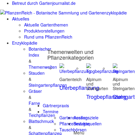
Betreut durch Gartenjournalist.de
Aktuelles
Aktuelle Gartenthemen
Produktvorstellungen
Rund ums PflanzenReich
Enzyklopädie
Botanischer
Themenwelten und
Index
Pflanzenkategorien
&
Themenwelten
Stauden
&
Gartenteich
Alpinum
Alpinum
und
und
Steingartenpflanzen
Uferbepflanzung
Steingarten
Steingarten
Gräser
Trogbepflanzung
Steingar
&
Farne
Gärtnerpraxis
&
Termine
Teichpflanzen
Gartenmessen
Ausflugsziele
Blattschmuck
Pflanzenmärkte
Bezugsquellen
&
Tauschbörsen
Menü
Schattenpflanzen