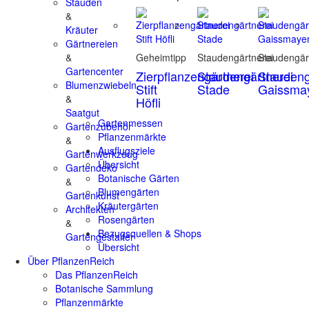
Stauden
&
Kräuter
Gärtnereien
&
Geheimtipp
Staudengärtnerei
Staudengär
Gartencenter
Zierpflanzengärtnerei
Staudengärtnerei
Staudeng
Blumenzwiebeln
Stift
Stade
Gaissma
&
Höfli
Saatgut
Gartenmessen
Gartenzubehör
Pflanzenmärkte
&
Ausflugsziele
Gartenwerkzeug
Übersicht
Gartendeko
Botanische Gärten
&
Blumengärten
Gartenkunst
Kräutergärten
Architekten
Rosengärten
&
Bezugsquellen & Shops
Gartengestalter
Übersicht
Über PflanzenReich
Das PflanzenReich
Botanische Sammlung
Pflanzenmärkte