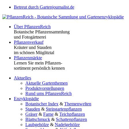
Betreut durch Gartenjournalist.de
Über PflanzenReich
Botanische Pflanzensammlung
und Fotogärtnerei
Pflanzenverkauf
Kräuter und Stauden
im schönen Müglitztal
Pflanzenmärkte
Lernen Sie mein Pflanzen-
sortiment persönlich kennen
Aktuelles
Aktuelle Gartenthemen
Produktvorstellungen
Rund ums PflanzenReich
Enzyklopädie
Botanischer Index
&
Themenwelten
Stauden
&
Steingartenpflanzen
Gräser
&
Farne
&
Teichpflanzen
Blattschmuck
&
Schattenpflanzen
Laubgehölze
&
Nadelgehölze