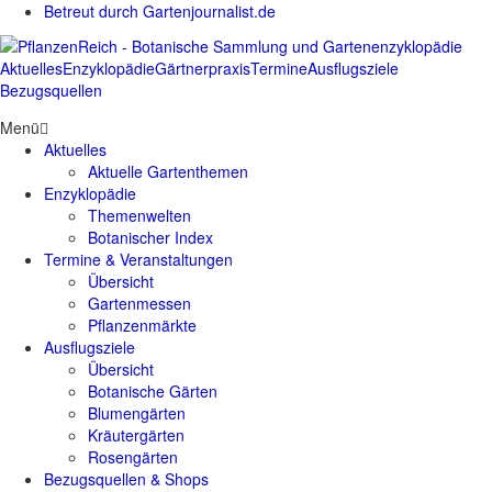
Betreut durch Gartenjournalist.de
Aktuelles
Enzyklopädie
Gärtnerpraxis
Termine
Ausflugsziele
Bezugsquellen
Menü
Aktuelles
Aktuelle Gartenthemen
Enzyklopädie
Themenwelten
Botanischer Index
Termine & Veranstaltungen
Übersicht
Gartenmessen
Pflanzenmärkte
Ausflugsziele
Übersicht
Botanische Gärten
Blumengärten
Kräutergärten
Rosengärten
Bezugsquellen & Shops