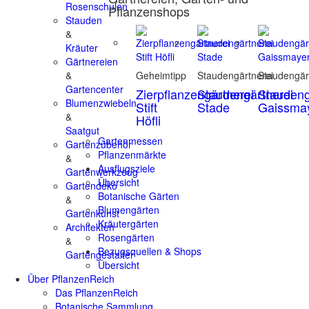
Rosenschulen
Pflanzenshops
Stauden
&
Kräuter
Gärtnereien
&
Geheimtipp
Staudengärtnerei
Staudengär
Gartencenter
Zierpflanzengärtnerei
Staudengärtnerei
Staudeng
Blumenzwiebeln
Stift
Stade
Gaissma
&
Höfli
Saatgut
Gartenmessen
Gartenzubehör
Pflanzenmärkte
&
Ausflugsziele
Gartenwerkzeug
Übersicht
Gartendeko
Botanische Gärten
&
Blumengärten
Gartenkunst
Kräutergärten
Architekten
Rosengärten
&
Bezugsquellen & Shops
Gartengestalter
Übersicht
Über PflanzenReich
Das PflanzenReich
Botanische Sammlung