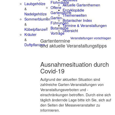
Flohmärkte
Laubgehölze
Aktuelle Gartenthemen
Offene
&
Enzyklopädie
Gartenpforte
Nadelgehölze
Themenwelten
Garten-
Sommerblumen
Botanischer Index
Führungen
&
Termine & Veranstaltungen
Botanische
Kübelpflanzen
Übersicht
Vorträge
Kräuter
Veranstaltungen vorschlagen
&
Gartentermine
und aktuelle Veranstaltungstipps
Duftpflanzen
Ausnahmesituation durch
Covid-19
Aufgrund der aktuellen Situation sind
zahlreiche Garten-Veranstaltungen von
Veranstaltungsverboten und -
einschränkungen betroffen. Durch eine sich
täglich ändernde Lage bitte ich Sie, sich auf
den Seiten der Messeveranstalter zu
informieren.