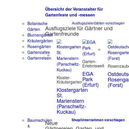
Übersicht der Veranstalter für
Gartenfeste und -messen
Botanische
Ausflugsziele/Gärten vorschlagen
Ausflugsziele für Gärtner und
Gärten
Gartenfreunde
Blumengärten
Kräutergärten
Rosengärten
Gartencafes
Gartenreisen
Garten-
Erlebniswelt
Rosenzaub
EGA
Ostdeuts
Kloster-
Park
Rosenga
Kräutergarten
(Erfurt)
(Forst)
Klostergarten
St.
Marienstern
(Panschwitz-
Kuckau)
Baumschulen
Shop/Unternehmen vorschlagen
Neue
&
Gärtnereien, Garten- und