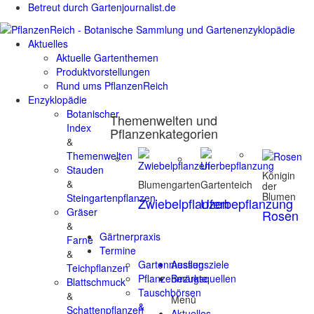
Betreut durch Gartenjournalist.de
Aktuelles
Aktuelle Gartenthemen
Produktvorstellungen
Rund ums PflanzenReich
Enzyklopädie
Botanischer
Themenwelten und
Index
Pflanzenkategorien
&
Themenwelten
Stauden
Königin
&
Blumengarten
Gartenteich
der
Blumen
Steingartenpflanzen
Zwiebelpflanzen
Uferbepflanzung
Gräser
Rosen
&
Gärtnerpraxis
Farne
Termine
&
Gartenmessen
Ausflugsziele
Teichpflanzen
Pflanzenmärkte
Bezugsquellen
Blattschmuck
Tauschbörsen
&
Menü
&
Schattenpflanzen
Aktuelles