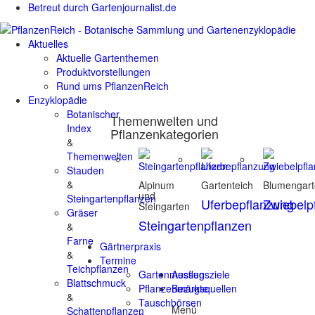
Betreut durch Gartenjournalist.de
Aktuelles
Aktuelle Gartenthemen
Produktvorstellungen
Rund ums PflanzenReich
Enzyklopädie
Botanischer
Themenwelten und
Index
Pflanzenkategorien
&
Themenwelten
Stauden
&
Alpinum
Gartenteich
Blumengar
und
Steingartenpflanzen
Uferbepflanzung
Zwiebelp
Steingarten
Gräser
Steingartenpflanzen
&
Farne
Gärtnerpraxis
&
Termine
Teichpflanzen
Gartenmessen
Ausflugsziele
Blattschmuck
Pflanzenmärkte
Bezugsquellen
&
Tauschbörsen
Menü
Schattenpflanzen