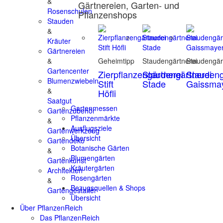
&
Gärtnereien, Garten- und
Rosenschulen
Pflanzenshops
Stauden
&
Kräuter
Gärtnereien
&
Geheimtipp
Staudengärtnerei
Staudengär
Gartencenter
Zierpflanzengärtnerei
Staudengärtnerei
Staudeng
Blumenzwiebeln
Stift
Stade
Gaissma
&
Höfli
Saatgut
Gartenmessen
Gartenzubehör
Pflanzenmärkte
&
Ausflugsziele
Gartenwerkzeug
Übersicht
Gartendeko
Botanische Gärten
&
Blumengärten
Gartenkunst
Kräutergärten
Architekten
Rosengärten
&
Bezugsquellen & Shops
Gartengestalter
Übersicht
Über PflanzenReich
Das PflanzenReich