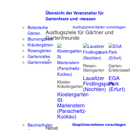
Übersicht der Veranstalter für
Gartenfeste und -messen
Botanische
Ausflugsziele/Gärten vorschlagen
Ausflugsziele für Gärtner und
Gärten
Gartenfreunde
Blumengärten
Kräutergärten
Rosengärten
Gartencafes
Gartenreisen
Riesen-
Garten-
Steingarten
Erlebniswel
Lausitzer
EGA
Kloster-
Findlingspark
Park
Kräutergarten
(Nochten)
(Erfurt)
Klostergarten
St.
Marienstern
(Panschwitz-
Kuckau)
Baumschulen
Shop/Unternehmen vorschlagen
Neue