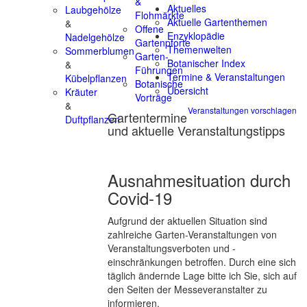
&
Aktuelles
Laubgehölze
Flohmärkte
Aktuelle Gartenthemen
&
Offene
Enzyklopädie
Nadelgehölze
Gartenpforte
Themenwelten
Sommerblumen
Garten-
Botanischer Index
&
Führungen
Termine & Veranstaltungen
Kübelpflanzen
Botanische
Übersicht
Kräuter
Vorträge
&
Veranstaltungen vorschlagen
Gartentermine
Duftpflanzen
und aktuelle Veranstaltungstipps
Ausnahmesituation durch
Covid-19
Aufgrund der aktuellen Situation sind
zahlreiche Garten-Veranstaltungen von
Veranstaltungsverboten und -
einschränkungen betroffen. Durch eine sich
täglich ändernde Lage bitte ich Sie, sich auf
den Seiten der Messeveranstalter zu
informieren.