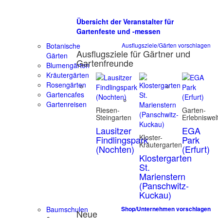
Übersicht der Veranstalter für
Gartenfeste und -messen
Botanische
Ausflugsziele/Gärten vorschlagen
Ausflugsziele für Gärtner und
Gärten
Gartenfreunde
Blumengärten
Kräutergärten
Rosengärten
Gartencafes
Gartenreisen
Riesen-
Garten-
Steingarten
Erlebniswel
Lausitzer
EGA
Kloster-
Findlingspark
Park
Kräutergarten
(Nochten)
(Erfurt)
Klostergarten
St.
Marienstern
(Panschwitz-
Kuckau)
Baumschulen
Shop/Unternehmen vorschlagen
Neue