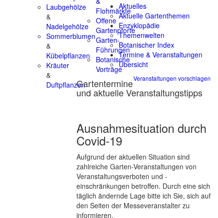
&
Aktuelles
Laubgehölze
Flohmärkte
Aktuelle Gartenthemen
&
Offene
Enzyklopädie
Nadelgehölze
Gartenpforte
Themenwelten
Sommerblumen
Garten-
Botanischer Index
&
Führungen
Termine & Veranstaltungen
Kübelpflanzen
Botanische
Übersicht
Kräuter
Vorträge
&
Veranstaltungen vorschlagen
Gartentermine
Duftpflanzen
und aktuelle Veranstaltungstipps
Ausnahmesituation durch
Covid-19
Aufgrund der aktuellen Situation sind
zahlreiche Garten-Veranstaltungen von
Veranstaltungsverboten und -
einschränkungen betroffen. Durch eine sich
täglich ändernde Lage bitte ich Sie, sich auf
den Seiten der Messeveranstalter zu
informieren.