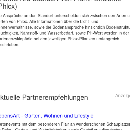
Phlox)
e Ansprüche an den Standort unterscheiden sich zwischen den Arten 
rten von Phlox. Alle Informationen über die Licht- und
nnenverhältnisse, sowie die Bodenansprüche hinsichtlich Bodenstruktu
uchtigkeit, Nährstoff- und Wasserbedarf, sowie PH-Wert werden in der
rtenenzyklopädie bei den jeweiligen Phlox-Pflanzen umfangreich
schrieben.
ktuelle
Partnerempfehlungen
Anzeig
ebensArt - Garten, Wohnen und Lifestyle
rtenevents mit dem besonderen Flair an wunderschönen Schauplätze
r Deko-, Garten- und Wohnliebhaber, sowie Genießer kulinarischer