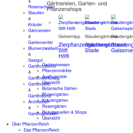
&
Gärtnereien, Garten- und
Rosenschulen
Pflanzenshops
Stauden
&
Kräuter
Gärtnereien
&
Geheimtipp
Staudengärtnerei
Staudengär
Gartencenter
Zierpflanzengärtnerei
Staudengärtnerei
Staudeng
Blumenzwiebeln
Stift
Stade
Gaissma
&
Höfli
Saatgut
Gartenmessen
Gartenzubehör
Pflanzenmärkte
&
Ausflugsziele
Gartenwerkzeug
Übersicht
Gartendeko
Botanische Gärten
&
Blumengärten
Gartenkunst
Kräutergärten
Architekten
Rosengärten
&
Bezugsquellen & Shops
Gartengestalter
Übersicht
Über PflanzenReich
Das PflanzenReich