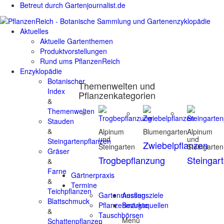
Betreut durch Gartenjournalist.de
Aktuelles
Aktuelle Gartenthemen
Produktvorstellungen
Rund ums PflanzenReich
Enzyklopädie
Botanischer
Themenwelten und
Index
Pflanzenkategorien
&
Themenwelten
Stauden
&
Alpinum
Blumengarten
Alpinum
und
und
Steingartenpflanzen
Zwiebelpflanzen
Steingarten
Steingarten
Gräser
Trogbepflanzung
Steingar
&
Farne
Gärtnerpraxis
&
Termine
Teichpflanzen
Gartenmessen
Ausflugsziele
Blattschmuck
Pflanzenmärkte
Bezugsquellen
&
Tauschbörsen
Menü
Schattenpflanzen