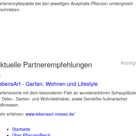
rtenenzyklopädie bei den jeweiligen Anaphalis-Pflanzen umfangreich
schrieben.
ktuelle
Partnerempfehlungen
Anzeig
ebensArt - Garten, Wohnen und Lifestyle
rtenevents mit dem besonderen Flair an wunderschönen Schauplätze
r Deko-, Garten- und Wohnliebhaber, sowie Genießer kulinarischer
ffinessen.
hr erfahren:
www.lebensart-messe.de/
Startseite
Über PflanzenReich