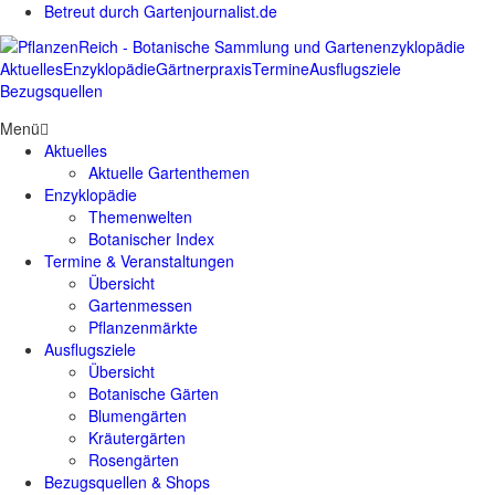
Betreut durch Gartenjournalist.de
Aktuelles
Enzyklopädie
Gärtnerpraxis
Termine
Ausflugsziele
Bezugsquellen
Menü
Aktuelles
Aktuelle Gartenthemen
Enzyklopädie
Themenwelten
Botanischer Index
Termine & Veranstaltungen
Übersicht
Gartenmessen
Pflanzenmärkte
Ausflugsziele
Übersicht
Botanische Gärten
Blumengärten
Kräutergärten
Rosengärten
Bezugsquellen & Shops