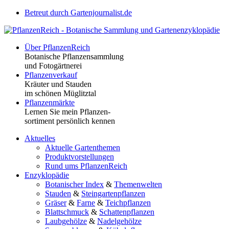
Betreut durch Gartenjournalist.de
Über PflanzenReich
Botanische Pflanzensammlung
und Fotogärtnerei
Pflanzenverkauf
Kräuter und Stauden
im schönen Müglitztal
Pflanzenmärkte
Lernen Sie mein Pflanzen-
sortiment persönlich kennen
Aktuelles
Aktuelle Gartenthemen
Produktvorstellungen
Rund ums PflanzenReich
Enzyklopädie
Botanischer Index
&
Themenwelten
Stauden
&
Steingartenpflanzen
Gräser
&
Farne
&
Teichpflanzen
Blattschmuck
&
Schattenpflanzen
Laubgehölze
&
Nadelgehölze