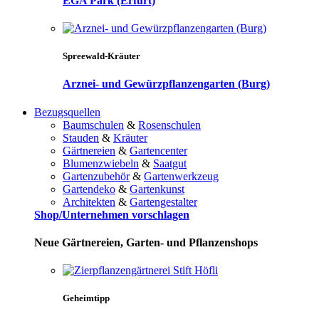
EGA Park (Erfurt)
Spreewald-Kräuter
Arznei- und Gewürzpflanzengarten (Burg)
Bezugsquellen
Baumschulen
&
Rosenschulen
Stauden
&
Kräuter
Gärtnereien
&
Gartencenter
Blumenzwiebeln
&
Saatgut
Gartenzubehör
&
Gartenwerkzeug
Gartendeko
&
Gartenkunst
Architekten
&
Gartengestalter
Shop/Unternehmen vorschlagen
Neue Gärtnereien, Garten- und Pflanzenshops
Geheimtipp