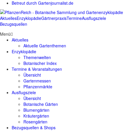
Betreut durch Gartenjournalist.de
Aktuelles
Enzyklopädie
Gärtnerpraxis
Termine
Ausflugsziele
Bezugsquellen
Menü
Aktuelles
Aktuelle Gartenthemen
Enzyklopädie
Themenwelten
Botanischer Index
Termine & Veranstaltungen
Übersicht
Gartenmessen
Pflanzenmärkte
Ausflugsziele
Übersicht
Botanische Gärten
Blumengärten
Kräutergärten
Rosengärten
Bezugsquellen & Shops