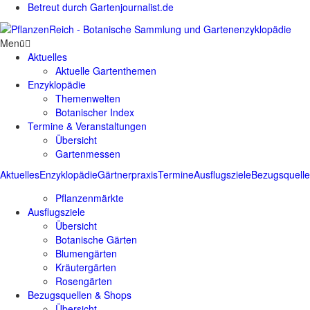
Betreut durch Gartenjournalist.de
Menü
Aktuelles
Aktuelle Gartenthemen
Enzyklopädie
Themenwelten
Botanischer Index
Termine & Veranstaltungen
Übersicht
Gartenmessen
Aktuelles
Enzyklopädie
Gärtnerpraxis
Termine
Ausflugsziele
Bezugsquell
Pflanzenmärkte
Ausflugsziele
Übersicht
Botanische Gärten
Blumengärten
Kräutergärten
Rosengärten
Bezugsquellen & Shops
Übersicht