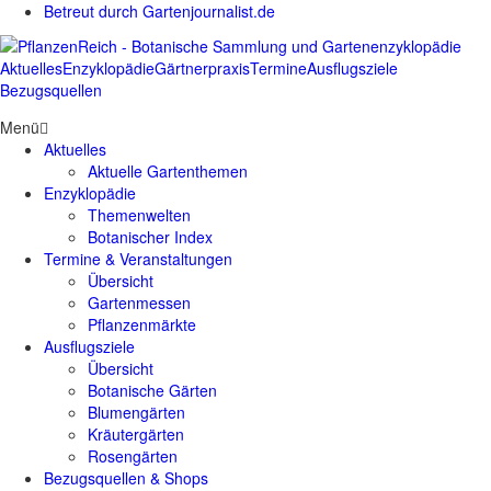
Betreut durch Gartenjournalist.de
Aktuelles
Enzyklopädie
Gärtnerpraxis
Termine
Ausflugsziele
Bezugsquellen
Menü
Aktuelles
Aktuelle Gartenthemen
Enzyklopädie
Themenwelten
Botanischer Index
Termine & Veranstaltungen
Übersicht
Gartenmessen
Pflanzenmärkte
Ausflugsziele
Übersicht
Botanische Gärten
Blumengärten
Kräutergärten
Rosengärten
Bezugsquellen & Shops