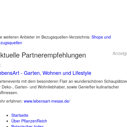
le weiteren Anbieter im Bezugsquellen-Verzeichnis:
Shops und
zugsquellen
ktuelle
Partnerempfehlungen
Anzeig
ebensArt - Garten, Wohnen und Lifestyle
rtenevents mit dem besonderen Flair an wunderschönen Schauplätze
r Deko-, Garten- und Wohnliebhaber, sowie Genießer kulinarischer
ffinessen.
hr erfahren:
www.lebensart-messe.de/
Startseite
Über PflanzenReich
Botanischer Index