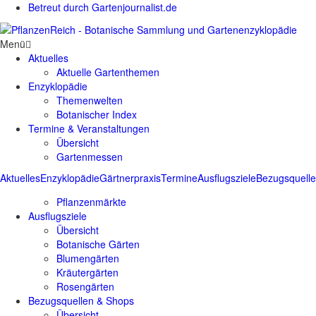
Betreut durch Gartenjournalist.de
Menü
Aktuelles
Aktuelle Gartenthemen
Enzyklopädie
Themenwelten
Botanischer Index
Termine & Veranstaltungen
Übersicht
Gartenmessen
Aktuelles
Enzyklopädie
Gärtnerpraxis
Termine
Ausflugsziele
Bezugsquell
Pflanzenmärkte
Ausflugsziele
Übersicht
Botanische Gärten
Blumengärten
Kräutergärten
Rosengärten
Bezugsquellen & Shops
Übersicht