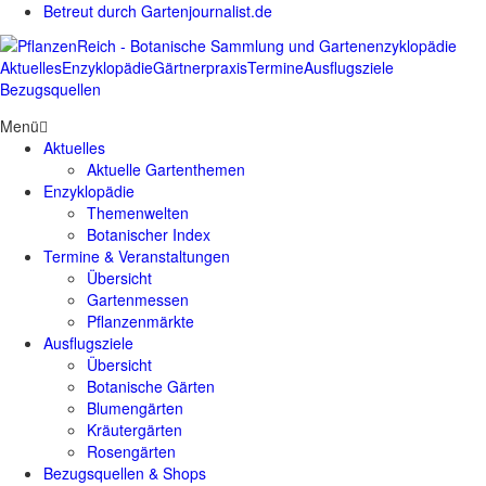
Betreut durch Gartenjournalist.de
Aktuelles
Enzyklopädie
Gärtnerpraxis
Termine
Ausflugsziele
Bezugsquellen
Menü
Aktuelles
Aktuelle Gartenthemen
Enzyklopädie
Themenwelten
Botanischer Index
Termine & Veranstaltungen
Übersicht
Gartenmessen
Pflanzenmärkte
Ausflugsziele
Übersicht
Botanische Gärten
Blumengärten
Kräutergärten
Rosengärten
Bezugsquellen & Shops