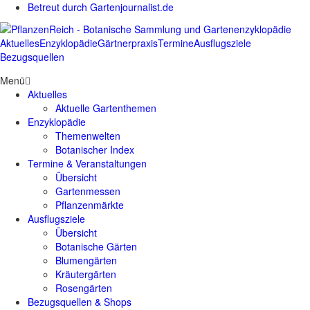
Betreut durch Gartenjournalist.de
Aktuelles
Enzyklopädie
Gärtnerpraxis
Termine
Ausflugsziele
Bezugsquellen
Menü
Aktuelles
Aktuelle Gartenthemen
Enzyklopädie
Themenwelten
Botanischer Index
Termine & Veranstaltungen
Übersicht
Gartenmessen
Pflanzenmärkte
Ausflugsziele
Übersicht
Botanische Gärten
Blumengärten
Kräutergärten
Rosengärten
Bezugsquellen & Shops