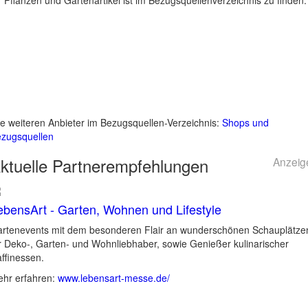
r Pflanzen und Gartenartikel ist im Bezugsquellenverzeichnis zu finden.
le weiteren Anbieter im Bezugsquellen-Verzeichnis:
Shops und
zugsquellen
ktuelle
Partnerempfehlungen
Anzeig
ebensArt - Garten, Wohnen und Lifestyle
rtenevents mit dem besonderen Flair an wunderschönen Schauplätze
r Deko-, Garten- und Wohnliebhaber, sowie Genießer kulinarischer
ffinessen.
hr erfahren:
www.lebensart-messe.de/