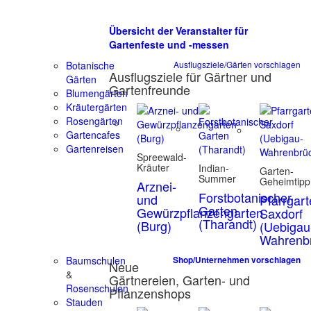
Übersicht der Veranstalter für
Gartenfeste und -messen
Botanische
Ausflugsziele/Gärten vorschlagen
Ausflugsziele für Gärtner und
Gärten
Gartenfreunde
Blumengärten
Kräutergärten
Rosengärten
Gartencafes
Gartenreisen
Spreewald-
Kräuter
Indian-
Garten-
Summer
Geheimtipp
Arznei-
Forstbotanischer
und
Pfarrgar
Garten
Gewürzpflanzengarten
Saxdorf
(Tharandt)
(Burg)
(Uebigau
Wahrenb
Baumschulen
Shop/Unternehmen vorschlagen
Neue
&
Gärtnereien, Garten- und
Rosenschulen
Pflanzenshops
Stauden