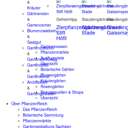
&
Kräuter
Gärtnereien
&
Geheimtipp
Staudengärtnerei
Staudengär
Gartencenter
Zierpflanzengärtnerei
Staudengärtnerei
Staudeng
Blumenzwiebeln
Stift
Stade
Gaissma
&
Höfli
Saatgut
Gartenmessen
Gartenzubehör
Pflanzenmärkte
&
Ausflugsziele
Gartenwerkzeug
Übersicht
Gartendeko
Botanische Gärten
&
Blumengärten
Gartenkunst
Kräutergärten
Architekten
Rosengärten
&
Bezugsquellen & Shops
Gartengestalter
Übersicht
Über PflanzenReich
Das PflanzenReich
Botanische Sammlung
Pflanzenmärkte
Gartengestaltung Sachsen