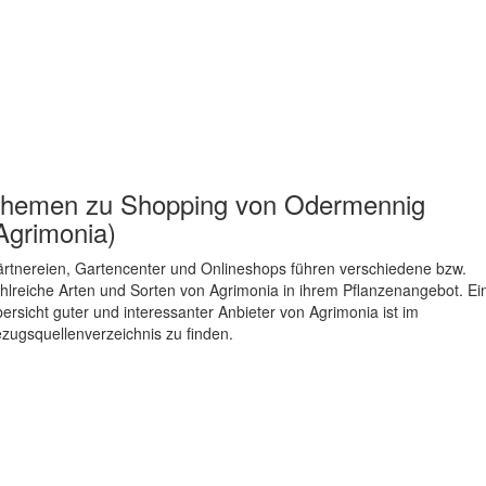
hemen zu
Shopping von Odermennig
Agrimonia)
rtnereien, Gartencenter und Onlineshops führen verschiedene bzw.
hlreiche Arten und Sorten von Agrimonia in ihrem Pflanzenangebot. Ei
ersicht guter und interessanter Anbieter von Agrimonia ist im
zugsquellenverzeichnis zu finden.