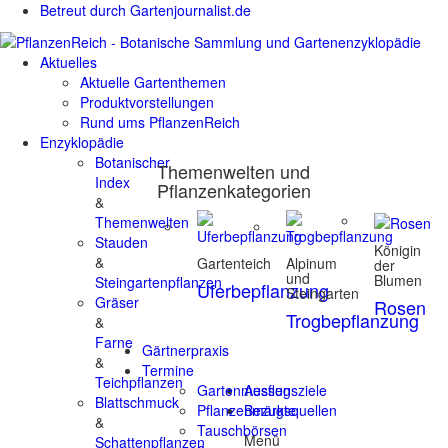
Betreut durch Gartenjournalist.de
Aktuelles
Aktuelle Gartenthemen
Produktvorstellungen
Rund ums PflanzenReich
Enzyklopädie
Botanischer
Themenwelten und
Index
Pflanzenkategorien
&
Themenwelten
Stauden
Königin
&
Gartenteich
Alpinum
der
und
Blumen
Steingartenpflanzen
Uferbepflanzung
Steingarten
Gräser
Rosen
Trogbepflanzung
&
Farne
Gärtnerpraxis
&
Termine
Teichpflanzen
Gartenmessen
Ausflugsziele
Blattschmuck
Pflanzenmärkte
Bezugsquellen
&
Tauschbörsen
Menü
Schattenpflanzen