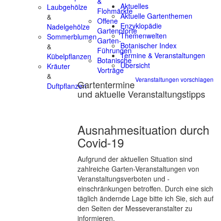
&
Aktuelles
Laubgehölze
Flohmärkte
Aktuelle Gartenthemen
&
Offene
Enzyklopädie
Nadelgehölze
Gartenpforte
Themenwelten
Sommerblumen
Garten-
Botanischer Index
&
Führungen
Termine & Veranstaltungen
Kübelpflanzen
Botanische
Übersicht
Kräuter
Vorträge
&
Veranstaltungen vorschlagen
Gartentermine
Duftpflanzen
und aktuelle Veranstaltungstipps
Ausnahmesituation durch
Covid-19
Aufgrund der aktuellen Situation sind
zahlreiche Garten-Veranstaltungen von
Veranstaltungsverboten und -
einschränkungen betroffen. Durch eine sich
täglich ändernde Lage bitte ich Sie, sich auf
den Seiten der Messeveranstalter zu
informieren.