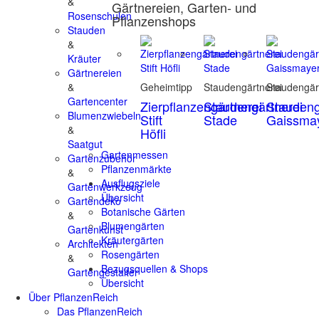
&
Gärtnereien, Garten- und
Rosenschulen
Pflanzenshops
Stauden
&
Kräuter
Gärtnereien
&
Geheimtipp
Staudengärtnerei
Staudengär
Gartencenter
Zierpflanzengärtnerei
Staudengärtnerei
Staudeng
Blumenzwiebeln
Stift
Stade
Gaissma
&
Höfli
Saatgut
Gartenmessen
Gartenzubehör
Pflanzenmärkte
&
Ausflugsziele
Gartenwerkzeug
Übersicht
Gartendeko
Botanische Gärten
&
Blumengärten
Gartenkunst
Kräutergärten
Architekten
Rosengärten
&
Bezugsquellen & Shops
Gartengestalter
Übersicht
Über PflanzenReich
Das PflanzenReich