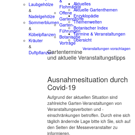
&
Aktuelles
Laubgehölze
Flohmärkte
Aktuelle Gartenthemen
&
Offene
Enzyklopädie
Nadelgehölze
Gartenpforte
Themenwelten
Sommerblumen
Garten-
Botanischer Index
&
Führungen
Termine & Veranstaltungen
Kübelpflanzen
Botanische
Übersicht
Kräuter
Vorträge
&
Veranstaltungen vorschlagen
Gartentermine
Duftpflanzen
und aktuelle Veranstaltungstipps
Ausnahmesituation durch
Covid-19
Aufgrund der aktuellen Situation sind
zahlreiche Garten-Veranstaltungen von
Veranstaltungsverboten und -
einschränkungen betroffen. Durch eine sich
täglich ändernde Lage bitte ich Sie, sich auf
den Seiten der Messeveranstalter zu
informieren.