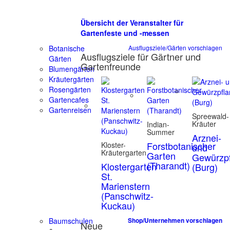
Übersicht der Veranstalter für
Gartenfeste und -messen
Botanische
Ausflugsziele/Gärten vorschlagen
Ausflugsziele für Gärtner und
Gärten
Gartenfreunde
Blumengärten
Kräutergärten
Rosengärten
Gartencafes
Gartenreisen
Spreewald-
Kräuter
Indian-
Summer
Arznei-
Forstbotanischer
Kloster-
und
Kräutergarten
Garten
Gewürzpf
(Tharandt)
Klostergarten
(Burg)
St.
Marienstern
(Panschwitz-
Kuckau)
Baumschulen
Shop/Unternehmen vorschlagen
Neue