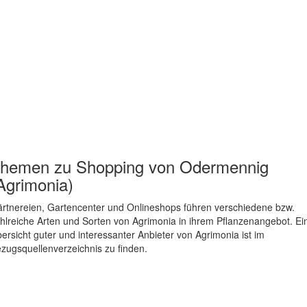
hemen zu
Shopping von Odermennig
Agrimonia)
rtnereien, Gartencenter und Onlineshops führen verschiedene bzw.
hlreiche Arten und Sorten von Agrimonia in ihrem Pflanzenangebot. Ei
ersicht guter und interessanter Anbieter von Agrimonia ist im
zugsquellenverzeichnis zu finden.