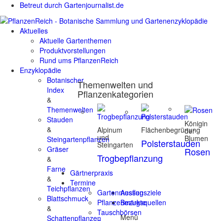
Betreut durch Gartenjournalist.de
Aktuelles
Aktuelle Gartenthemen
Produktvorstellungen
Rund ums PflanzenReich
Enzyklopädie
Botanischer
Themenwelten und
Index
Pflanzenkategorien
&
Themenwelten
Stauden
Königin
&
Alpinum
Flächenbegrünung
der
und
Blumen
Steingartenpflanzen
Polsterstauden
Steingarten
Gräser
Rosen
Trogbepflanzung
&
Farne
Gärtnerpraxis
&
Termine
Teichpflanzen
Gartenmessen
Ausflugsziele
Blattschmuck
Pflanzenmärkte
Bezugsquellen
&
Tauschbörsen
Menü
Schattenpflanzen