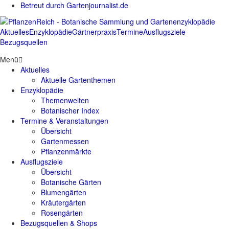
Betreut durch Gartenjournalist.de
Aktuelles
Enzyklopädie
Gärtnerpraxis
Termine
Ausflugsziele
Bezugsquellen
Menü
Aktuelles
Aktuelle Gartenthemen
Enzyklopädie
Themenwelten
Botanischer Index
Termine & Veranstaltungen
Übersicht
Gartenmessen
Pflanzenmärkte
Ausflugsziele
Übersicht
Botanische Gärten
Blumengärten
Kräutergärten
Rosengärten
Bezugsquellen & Shops