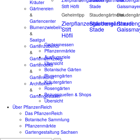
Kräuter
Gärtnereien
&
Geheimtipp
Staudengärtnerei
Staudengär
Gartencenter
Zierpflanzengärtnerei
Staudengärtnerei
Staudeng
Blumenzwiebeln
Stift
Stade
Gaissma
&
Höfli
Saatgut
Gartenmessen
Gartenzubehör
Pflanzenmärkte
&
Ausflugsziele
Gartenwerkzeug
Übersicht
Gartendeko
Botanische Gärten
&
Blumengärten
Gartenkunst
Kräutergärten
Architekten
Rosengärten
&
Bezugsquellen & Shops
Gartengestalter
Übersicht
Über PflanzenReich
Das PflanzenReich
Botanische Sammlung
Pflanzenmärkte
Gartengestaltung Sachsen