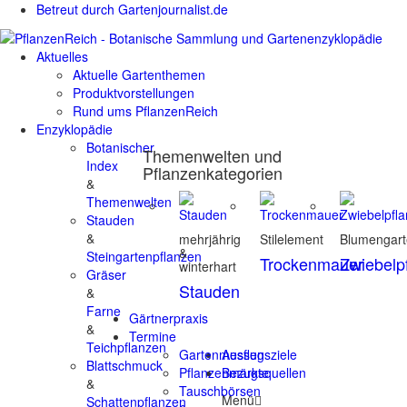
Betreut durch Gartenjournalist.de
Aktuelles
Aktuelle Gartenthemen
Produktvorstellungen
Rund ums PflanzenReich
Enzyklopädie
Botanischer
Themenwelten und
Index
Pflanzenkategorien
&
Themenwelten
Stauden
&
mehrjährig
Stilelement
Blumengar
&
Steingartenpflanzen
Trockenmauer
Zwiebelp
winterhart
Gräser
Stauden
&
Farne
Gärtnerpraxis
&
Termine
Teichpflanzen
Gartenmessen
Ausflugsziele
Blattschmuck
Pflanzenmärkte
Bezugsquellen
&
Tauschbörsen
Menü
Schattenpflanzen