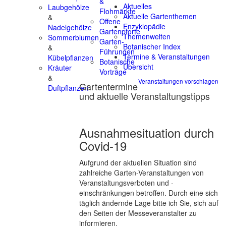
&
Aktuelles
Laubgehölze
Flohmärkte
Aktuelle Gartenthemen
&
Offene
Enzyklopädie
Nadelgehölze
Gartenpforte
Themenwelten
Sommerblumen
Garten-
Botanischer Index
&
Führungen
Termine & Veranstaltungen
Kübelpflanzen
Botanische
Übersicht
Kräuter
Vorträge
&
Veranstaltungen vorschlagen
Gartentermine
Duftpflanzen
und aktuelle Veranstaltungstipps
Ausnahmesituation durch
Covid-19
Aufgrund der aktuellen Situation sind
zahlreiche Garten-Veranstaltungen von
Veranstaltungsverboten und -
einschränkungen betroffen. Durch eine sich
täglich ändernde Lage bitte ich Sie, sich auf
den Seiten der Messeveranstalter zu
informieren.