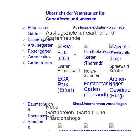
Übersicht der Veranstalter für
Gartenfeste und -messen
Botanische
Ausflugsziele/Gärten vorschlagen
Ausflugsziele für Gärtner und
Gärten
Gartenfreunde
Blumengärten
Kräutergärten
Rosengärten
Gartencafes
Gartenreisen
Garten-
Spreewald-
Erlebniswelt
Kräuter
Indian-
Summer
EGA
Arznei-
Forstbotanischer
Park
und
Garten
(Erfurt)
Gewürzpf
(Tharandt)
(Burg)
Baumschulen
Shop/Unternehmen vorschlagen
Neue
&
Gärtnereien, Garten- und
Rosenschulen
Pflanzenshops
Stauden
&