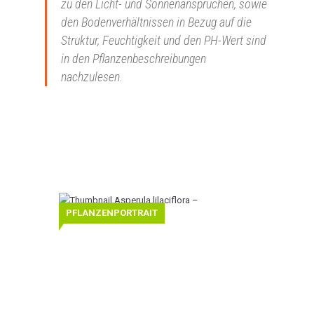
zu den Licht- und Sonnenansprüchen, sowie
den Bodenverhältnissen in Bezug auf die
Struktur, Feuchtigkeit und den PH-Wert sind
in den Pflanzenbeschreibungen
nachzulesen.
Asperula
PFLANZENPORTRAIT
lilaciflora
–
Rasiger
Meier
Rasiger
Meier