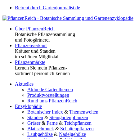
Betreut durch Gartenjournalist.de
Über PflanzenReich
Botanische Pflanzensammlung
und Fotogärtnerei
Pflanzenverkauf
Kräuter und Stauden
im schönen Müglitztal
Pflanzenmärkte
Lernen Sie mein Pflanzen-
sortiment persönlich kennen
Aktuelles
Aktuelle Gartenthemen
Produktvorstellungen
Rund ums PflanzenReich
Enzyklopädie
Botanischer Index
&
Themenwelten
Stauden
&
Steingartenpflanzen
Gräser
&
Farne
&
Teichpflanzen
Blattschmuck
&
Schattenpflanzen
Laubgehölze
&
Nadelgehölze