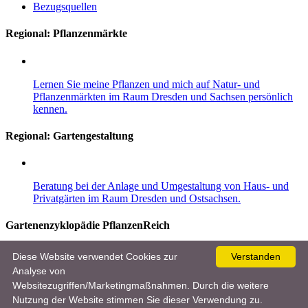
Bezugsquellen
Regional: Pflanzenmärkte
Lernen Sie meine Pflanzen und mich auf Natur- und
Pflanzenmärkten im Raum Dresden und Sachsen persönlich
kennen.
Regional:
Gartengestaltung
Beratung bei der Anlage und Umgestaltung von Haus- und
Privatgärten im Raum Dresden und Ostsachsen.
Gartenenzyklopädie PflanzenReich
Entdecken Sie im Gartenlexikon mehr als 8.000 Pflanzen, 10.000
Diese Website verwendet Cookies zur
Verstanden
Bilder und viele nützliche und wertvolle Garten- und Pflegetipps für
Analyse von
Einsteiger und Gartenprofis.
Websitezugriffen/Marketingmaßnahmen. Durch die weitere
Nutzung der Website stimmen Sie dieser Verwendung zu.
Werben & Kooperationen
|
Datenschutz & Impressum
| © 2026 :