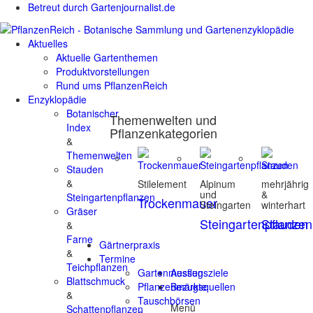
Betreut durch Gartenjournalist.de
Aktuelles
Aktuelle Gartenthemen
Produktvorstellungen
Rund ums PflanzenReich
Enzyklopädie
Botanischer
Themenwelten und
Index
Pflanzenkategorien
&
Themenwelten
Stauden
&
Stilelement
Alpinum
mehrjährig
und
&
Steingartenpflanzen
Trockenmauer
Steingarten
winterhart
Gräser
Steingartenpflanzen
Stauden
&
Farne
Gärtnerpraxis
&
Termine
Teichpflanzen
Gartenmessen
Ausflugsziele
Blattschmuck
Pflanzenmärkte
Bezugsquellen
&
Tauschbörsen
Menü
Schattenpflanzen