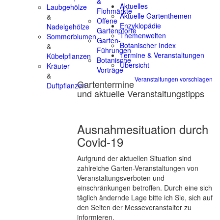
&
Aktuelles
Laubgehölze
Flohmärkte
Aktuelle Gartenthemen
&
Offene
Enzyklopädie
Nadelgehölze
Gartenpforte
Themenwelten
Sommerblumen
Garten-
Botanischer Index
&
Führungen
Termine & Veranstaltungen
Kübelpflanzen
Botanische
Übersicht
Kräuter
Vorträge
&
Veranstaltungen vorschlagen
Gartentermine
Duftpflanzen
und aktuelle Veranstaltungstipps
Ausnahmesituation durch
Covid-19
Aufgrund der aktuellen Situation sind
zahlreiche Garten-Veranstaltungen von
Veranstaltungsverboten und -
einschränkungen betroffen. Durch eine sich
täglich ändernde Lage bitte ich Sie, sich auf
den Seiten der Messeveranstalter zu
informieren.