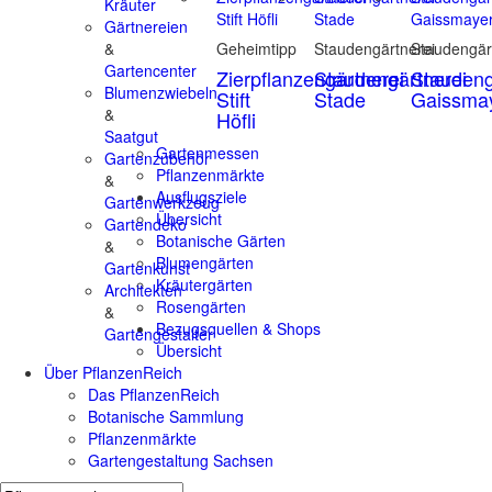
Kräuter
Gärtnereien
&
Geheimtipp
Staudengärtnerei
Staudengär
Gartencenter
Zierpflanzengärtnerei
Staudengärtnerei
Staudeng
Blumenzwiebeln
Stift
Stade
Gaissma
&
Höfli
Saatgut
Gartenmessen
Gartenzubehör
Pflanzenmärkte
&
Ausflugsziele
Gartenwerkzeug
Übersicht
Gartendeko
Botanische Gärten
&
Blumengärten
Gartenkunst
Kräutergärten
Architekten
Rosengärten
&
Bezugsquellen & Shops
Gartengestalter
Übersicht
Über PflanzenReich
Das PflanzenReich
Botanische Sammlung
Pflanzenmärkte
Gartengestaltung Sachsen