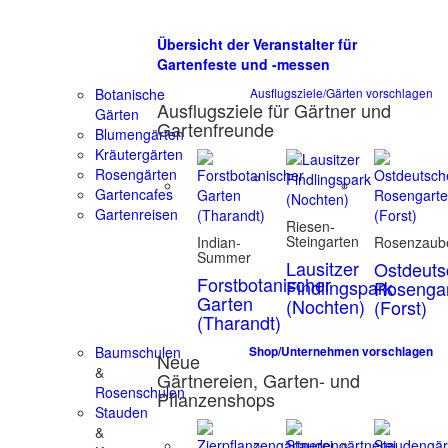
Übersicht der Veranstalter für
Gartenfeste und -messen
Botanische
Ausflugsziele/Gärten vorschlagen
Ausflugsziele für Gärtner und
Gärten
Gartenfreunde
Blumengärten
Kräutergärten
Rosengärten
Gartencafes
Gartenreisen
Riesen-
Steingarten
Indian-
Rosenzaub
Summer
Lausitzer
Ostdeuts
Forstbotanischer
Findlingspark
Rosenga
Garten
(Nochten)
(Forst)
(Tharandt)
Baumschulen
Shop/Unternehmen vorschlagen
Neue
&
Gärtnereien, Garten- und
Rosenschulen
Pflanzenshops
Stauden
&