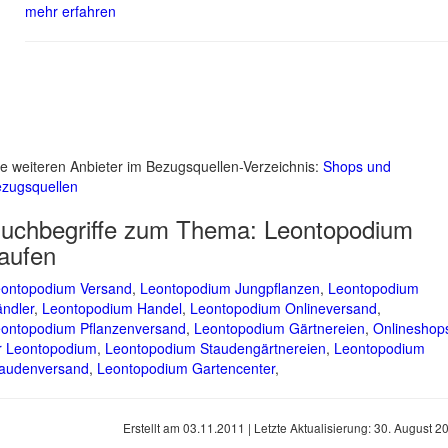
mehr erfahren
le weiteren Anbieter im Bezugsquellen-Verzeichnis:
Shops und
zugsquellen
uchbegriffe zum Thema:
Leontopodium
aufen
ontopodium Versand
,
Leontopodium Jungpflanzen
,
Leontopodium
ndler
,
Leontopodium Handel
,
Leontopodium Onlineversand
,
ontopodium Pflanzenversand
,
Leontopodium Gärtnereien
,
Onlineshop
r Leontopodium
,
Leontopodium Staudengärtnereien
,
Leontopodium
audenversand
,
Leontopodium Gartencenter
,
Erstellt am
03.11.2011
| Letzte Aktualisierung:
30. August 2